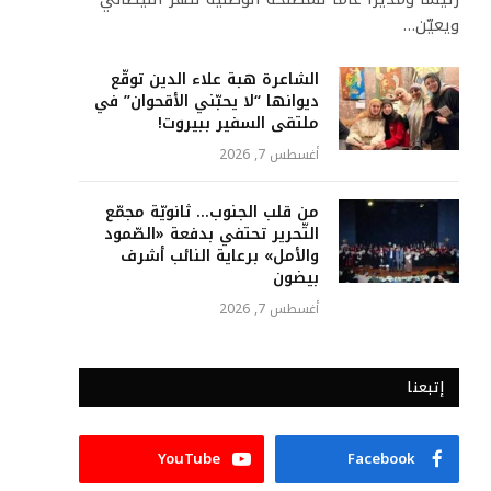
ويعيّن…
الشاعرة هبة علاء الدين توقّع
ديوانها “لا يحبّني الأقحوان” في
ملتقى السفير ببيروت!
أغسطس 7, 2026
من قلب الجنوب… ثانويّة مجمّع
التّحرير تحتفي بدفعة «الصّمود
والأمل» برعاية النائب أشرف
بيضون
أغسطس 7, 2026
إتبعنا
YouTube
Facebook