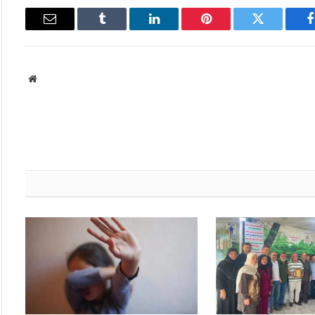
فيسبوك
تويتر
بينتيريست
لينكدإن
Tumblr
البريد
الإلكتروني
موقع
الويب