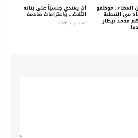
ماً من العطاء.. موظفو
أبٌ يعتدي جنسيّاً على بناته
د في النبطية
الثلاث… واعترافاتٌ صادمة
م محمد بيطار
أغسطس 7, 2026
ه!