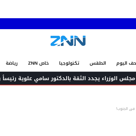
حف اليوم
الطقس
تكنولوجيا
خاص ZNN
رياضة
ء يجدد الثقة بالدكتور سامي علوية رئيساً ومديراً عاماً
ن في الجنوب!