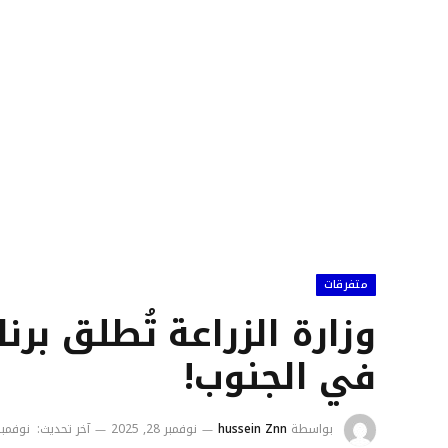
متفرقات
وزارة الزراعة تُطلق برن
في الجنوب!
بواسطة
hussein Znn
نوفمبر 28, 2025
آخر تحديث:
نوفمبر 28, 25