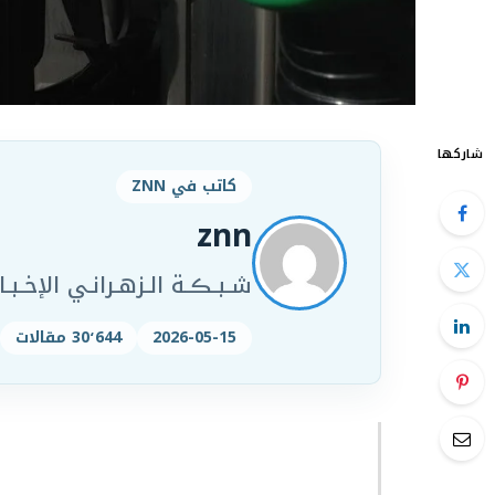
شاركها
كاتب في ZNN
znn
شـبـڪـة الـزهـرانـي الإخـبـار
2026-05-15
30٬644 مقالات