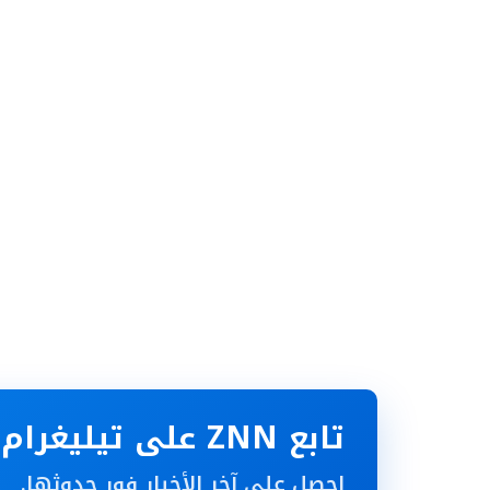
تابع ZNN على تيليغرام
احصل على آخر الأخبار فور حدوثها.