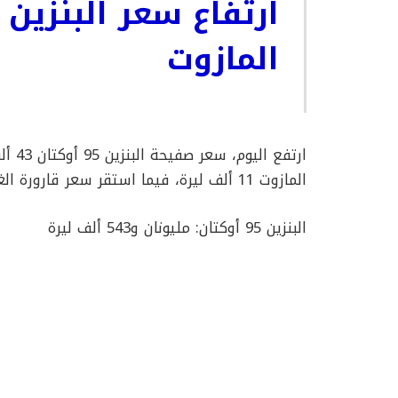
ارتفاع سعر البنزين
المازوت
المازوت 11 ألف ليرة، فيما استقر سعر قارورة الغاز، واصبحت الاسعار على الشكل التالي:
البنزين 95 أوكتان: مليونان و543 ألف ليرة