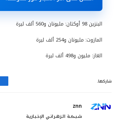
البنزين 98 أوكتان: مليونان و560 ألف ليرة
المازوت: مليونان و254 ألف ليرة
الغاز: مليون و498 ألف ليرة
شاركها.
znn
شـبـڪـة الـزهـرانـي الإخـبـاريـة