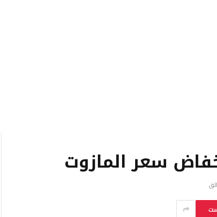
نخفاض سعر المازوت
ست