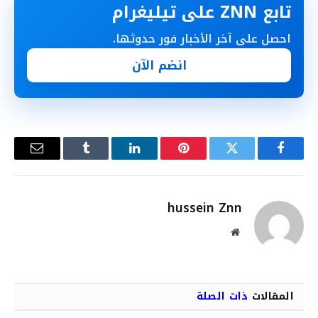
تابع ZNN على تيليغرام
احصل على آخر الأخبار فور حدوثها.
انضم الآن
فيسبوك
تويتر
بينتيريست
لينكدإن
Tumblr
البريد
الإلكترو
hussein Znn
موقع
الويب
المقالات
ذات الصلة