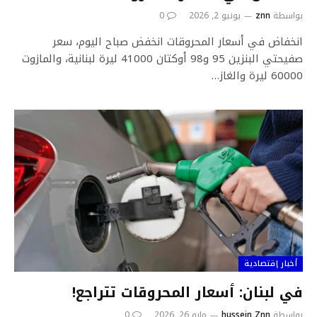
بواسطة
znn
يونيو 2, 2026
0
انخفاض في أسعار المحروقات انخفض صباح اليوم، سعر
صفيحتي البنزين 95 و98 أوكتان 41000 ليرة لبنانية، والمازوت
60000 ليرة والغاز…
أخبار إقتصادية
في لبنان: ٲسعار المحروقات تتراجع!
بواسطة
hussein Znn
مايو 26, 2026
0