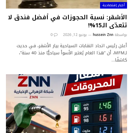
أخبار إقتصادية
الأشقر: نسبة الحجوزات في أفضل فندق لا
تتعدّى الـ15%!
بواسطة
hussein Znn
يونيو 12, 2026
0
أعلن رئيس اتحاد النقابات السياحية بيار الأشقر، في حديث
لـMFM، أن “هذا العام يُعتبر الأسوأ سياحيًّا منذ 40 سنة”،
كاشفًا…