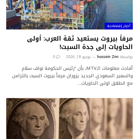
أخبار إقتصادية
مرفأ بيروت يستعيد ثقة العرب: أولى
الحاويات إلى جدة السبت!
بواسطة
hussein Znn
يونيو 18, 2026
0
أفادت معلومات الـMTV، بأن “رئيس الحكومة نواف سلام
والسفير السعودي الجديد يزوران مرفأ بيروت السبت بالتزامن
مع انطلاق اولى الحاويات…