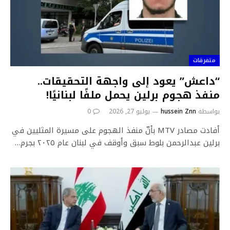
متفرقات
“داعش” يعود إلى واجهة التحقيقات..
منفذ هجوم برلين يحمل ملفًا لبنانيًا!
بواسطة
hussein Znn
يوليو 27, 2026
0
أفادت مصادر MTV بأنّ منفذ الهجوم على مسيرة المثليين في
برلين عبدالرحمن بلوط سبق وأوقف في لبنان عام ٢٠٢٥ بجرم…