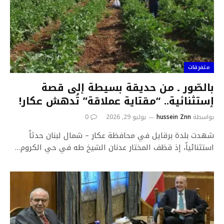
متفرقات
بالصّور ـ من حديقة بسيطة إلى قصة
ٳستثنائية.. “مقتاية عملاقة” تُدهش عكار!
بواسطة
hussein Znn
يوليو 29, 2026
0
شهدت بلدة برقايل في محافظة عكار – شمال لبنان حدثاً
استثنائياً، إذ قطَف المختار عدنان الشيخ طه في حي الكروم…