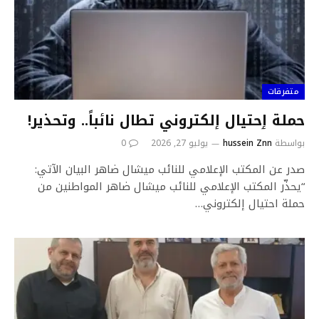
متفرقات
حملة ٳحتيال إلكتروني تطال نائباً.. وتحذير!
بواسطة
hussein Znn
يوليو 27, 2026
0
صدر عن المكتب الإعلامي للنائب ميشال ضاهر البيان الآتي:
“يحذّر المكتب الإعلامي للنائب ميشال ضاهر المواطنين من
حملة احتيال إلكتروني…