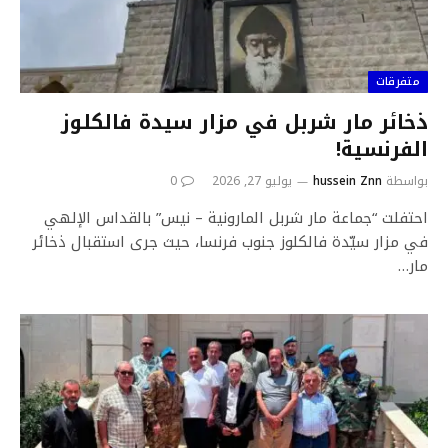
متفرقات
ذخائر مار شربل في مزار سيدة فالكلوز
الفرنسية!
بواسطة
hussein Znn
يوليو 27, 2026
0
احتفلت “جماعة مار شربل المارونية – نيس” بالقداس الإلهي
في مزار سيّدة فالكلوز جنوب فرنسا، حيث جرى استقبال ذخائر
مار…