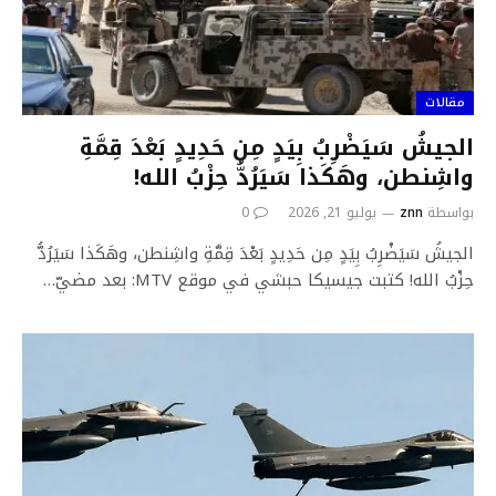
مقالات
الجيشُ سَيَضْرِبُ بِيَدٍ مِن حَدِيدٍ بَعْدَ قِمَّةِ
واشِنطن، وهَكَذا سَيَرُدُّ حِزْبُ الله!
بواسطة
znn
يوليو 21, 2026
0
الجيشُ سَيَضْرِبُ بِيَدٍ مِن حَدِيدٍ بَعْدَ قِمَّةِ واشِنطن، وهَكَذا سَيَرُدُّ
حِزْبُ الله! كتبت جيسيكا حبشي في موقع MTV: بعد مضيّ…