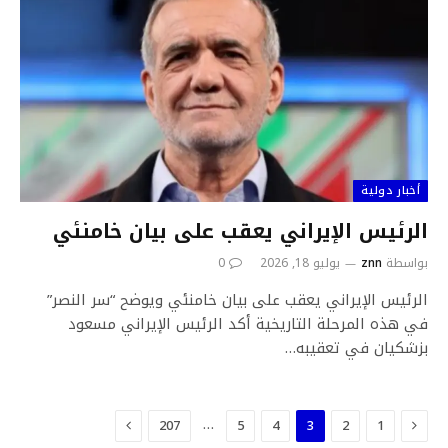
أخبار دولية
الرئيس الإيراني يعقب على بيان خامنئي
بواسطة
znn
يوليو 18, 2026
0
الرئيس الإيراني يعقب على بيان خامنئي ويوضح “سر النصر”
في هذه المرحلة التاريخية أكد الرئيس الإيراني مسعود
بزشكيان في تعقيبه…
السابق
التالي
…
207
5
4
3
2
1