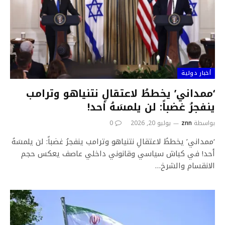
أخبار دولية
‘ممداني’ يخططُ لاعتقالِ نتنياهو وترامب
ينفجرُ غضباً: لن يلمسَهُ أحد!
بواسطة
znn
يوليو 20, 2026
0
‘ممداني’ يخططُ لاعتقالِ نتنياهو وترامب ينفجرُ غضباً: لن يلمسَهُ
أحد! في كباش سياسي وقانوني داخلي عاصف يعكس حجم
الانقسام والشرخ…