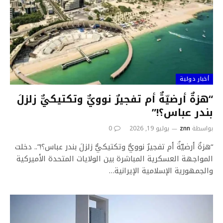
أخبار دولية
“هزةٌ أرضيّةٌ أم تفجيرٌ نوويٌّ وتكتيكيٌّ زلزلَ
بندر عباس؟!”
بواسطة
znn
يوليو 19, 2026
0
“هزةٌ أرضيّةٌ أم تفجيرٌ نوويٌّ وتكتيكيٌّ زلزلَ بندر عباس؟!”.. دخلت
المواجهة العسكرية المباشرة بين الولايات المتحدة الأميركية
والجمهورية الإسلامية الإيرانية…