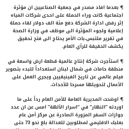
¶ بعدما افاد مصدر في جمعية الصناعيين ان مؤثرة
اجتماعية كانت وراء الحملة على احدى شركات المياه
إثر رفض ادارة الشركة دفع مئة الف دولار لقاء حملة
إعلامية ولجوء المؤثرة الى موظف في وزارة الصحة
في تقرير ملتبس،
بات الأمر يحتاج الى فتح تحقيق
يكشف الحقيقة للرأي العام.
¶ استأجرت شركة إنتاج عالمية قطعة ارض واسعة في
منطقة حامات في شمال لبنان استعداداً للبدء بتصوير
فيلم عالمي عن تاريخ الفينيقيين ويجري العمل على
الأعمال لتحويلها مسرحا للأحداث.
¶ اوضحت المديرية العامة للأمن العام رداً على ما
اوردته “النهار” في “اسرار الآلهة” امس عن ان عدد
جوازات السفر المزورة الصادرة عن مركز أمن عام
بعلبك الاقليمي لمطلوبين للعدالة بلغ نحو 73 حتى