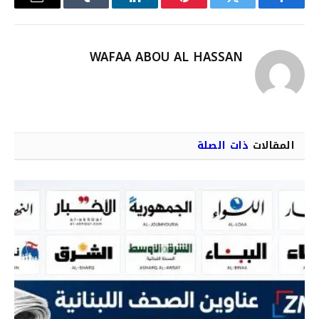
فيسبوك
تويتر
بينتيريست
لينكدإن
Tumblr
البريد
الإلكترو
WAFAA ABOU AL HASSAN
المقالات
ذات الصلة