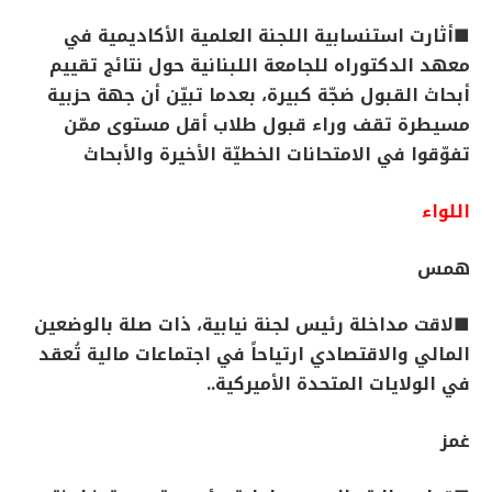
■أثارت استنسابية اللجنة العلمية الأكاديمية في
معهد الدكتوراه للجامعة اللبنانية حول نتائج تقييم
أبحاث القبول ضجّة كبيرة، بعدما تبيّن أن جهة حزبية
مسيطرة تقف وراء قبول طلاب أقل مستوى ممّن
تفوّقوا في الامتحانات الخطيّة الأخيرة والأبحاث
اللواء
همس
■لاقت مداخلة رئيس لجنة نيابية، ذات صلة بالوضعين
المالي والاقتصادي ارتياحاً في اجتماعات مالية تُعقد
في الولايات المتحدة الأميركية..
غمز