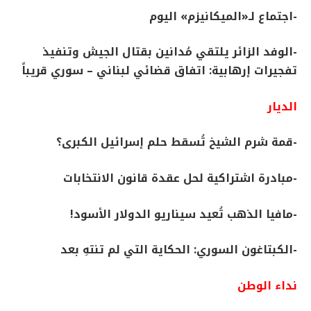
-اجتماع لـ«الميكانيزم» اليوم
-الوفد الزائر يلتقي مُدانين بقتال الجيش وتنفيذ
تفجيرات إرهابية: اتفاق قضائي لبناني – سوري قريباً
الديار
-قمة شرم الشيخ تُسقط حلم إسرائيل الكبرى؟
-مبادرة اشتراكية لحل عقدة قانون الانتخابات
-مافيا الذهب تُعيد سيناريو الدولار الأسود!
-الكبتاغون السوري: الحكاية التي لم تنتهِ بعد
نداء الوطن