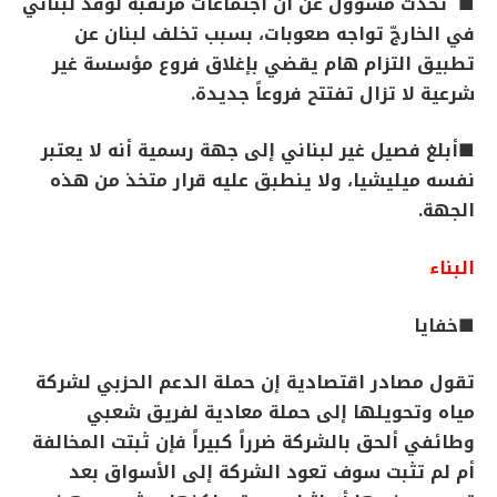
■ تحدث مسؤول عن أن اجتماعات مرتقبة لوفد لبناني
في الخارجّ تواجه صعوبات، بسبب تخلف لبنان عن
تطبيق التزام هام يقضي بإغلاق فروع مؤسسة غير
شرعية لا تزال تفتتح فروعاً جديدة.
■أبلغ فصيل غير لبناني إلى جهة رسمية أنه لا يعتبر
نفسه
ميليشيا، ولا ينطبق عليه قرار متخذ من هذه
الجهة.
البناء
■خفايا
تقول مصادر اقتصادية إن حملة الدعم الحزبي لشركة
مياه وتحويلها إلى حملة معادية لفريق شعبي
وطائفي ألحق بالشركة ضرراً كبيراً فإن ثبتت المخالفة
أم لم تثبت سوف تعود الشركة إلى الأسواق بعد