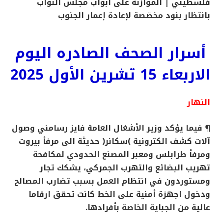
فلسطيني | الموازنة على أبواب مجلس النواب
بانتظار بنود مخصّصة لإعادة إعمار الجنوب
أسرار الصحف الصادره اليوم
الاربعاء 15 تشرين الأول 2025
النهار
¶ فيما يؤكد وزير الأشغال العامة فايز رسامني وصول
آلات كشف الكترونية )سكانر( حديثة الى مرفأ بيروت
ومرفأ طرابلس ومعبر المصنع الحدودي لمكافحة
تهريب البضائع والتهرب الجمركي، يشكك تجار
ومستوردون في انتظام العمل بسبب تضارب المصالح
ودخول اجهزة أمنية على الخط كانت تحقق ارقاما
عالية من الجباية الخاصة بأفرادها.