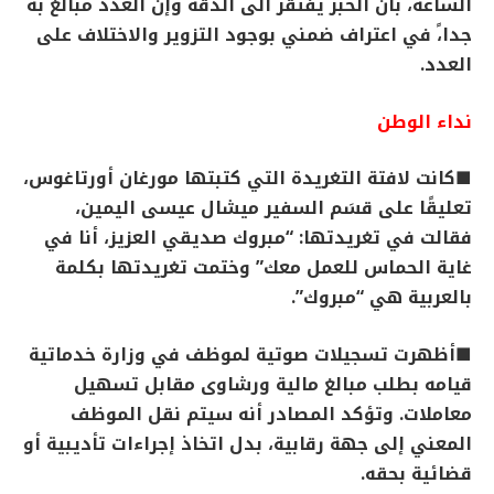
الساعة، بان الخبر يفتقر الى الدقة وإن العدد مبالغ به
جدا،ً في اعتراف ضمني بوجود التزوير والاختلاف على
العدد.
نداء الوطن
■كانت لافتة التغريدة التي كتبتها مورغان أورتاغوس،
تعليقًا على قسَم السفير ميشال عيسى اليمين،
فقالت في تغريدتها: “مبروك صديقي العزيز، أنا في
غاية الحماس للعمل معك” وختمت تغريدتها بكلمة
بالعربية هي “مبروك”.
■أظهرت تسجيلات صوتية لموظف في وزارة خدماتية
قيامه بطلب مبالغ مالية ورشاوى مقابل تسهيل
معاملات. وتؤكد المصادر أنه سيتم نقل الموظف
المعني إلى جهة رقابية، بدل اتخاذ إجراءات تأديبية أو
قضائية بحقه.