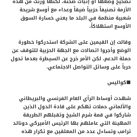
تصحيح وضعها أو إثبات صحته، لكنها ورثت من هذه
الأزمة تصنيفاً حزبياً ضيقاً وعداء مع أوسع شريحة
شعبية منظمة في البلد ما يعني خسارة السوق
الأوسع استهلاكاً،
وقالت إن القيمين على الشركة استدركوا خطورة
الوضع وأجروا اتصالات مع الجهة الحزبية للتوقف عن
حملة الدعم، لكن الأمر خرج عن السيطرة بعدما تحول
حرباً على وسائل التواصل الاجتماعي.
■كواليس
شهدت أوساط الرأي العام الفرنسي والبريطاني
والألماني حملات تهكم على قادة الدول الذين
شاركوا في قمة شرم الشيخ وتقبلهم الطريقة
المهينة التي عاملهم بها الرئيس الأميركي دونالد
ترامب وتساءل عدد من المعلقين مع تكرار هذه