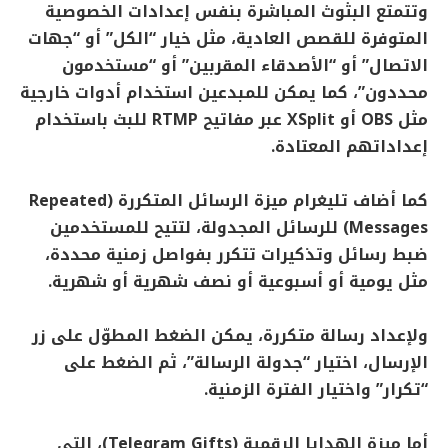
وتتمتع البثوث المباشرة بنفس إعدادات الخصوصية
المتوفرة للقصص العادية، مثل خيار “الكل” أو “جهات
الاتصال” أو “الأصدقاء المقربين” أو “مستخدمون
محددون”، كما يمكن للمبدعين استخدام أدوات خارجية
مثل OBS أو XSplit عبر مفاتيح RTMP للبث باستخدام
إعداداتهم المعتادة.
كما أضاف تليغرام ميزة الرسائل المتكررة (Repeated
Messages) للرسائل المجدولة، لتتيح للمستخدمين
ضبط رسائل وتذكيرات تتكرر بفواصل زمنية محددة،
مثل يومية أو أسبوعية أو نصف شهرية أو شهرية.
ولإعداد رسالة متكررة، يمكن الضغط المطوّل على زر
الإرسال، اختيار “جدولة الرسالة”، ثم الضغط على
“تكرار” واختيار الفترة الزمنية.
أما ميزة الهدايا الرقمية (Telegram Gifts)، التي