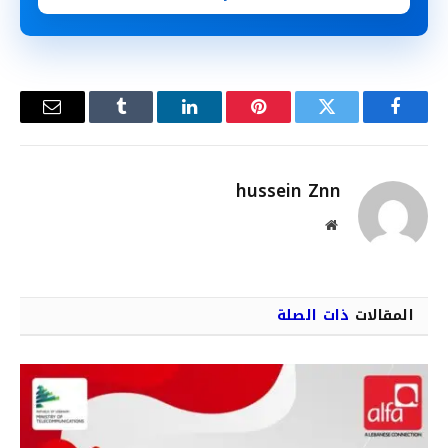
فيسبوك
تويتر
بينتيريست
لينكدإن
Tumblr
البريد
الإلكترو
hussein Znn
موقع
الويب
المقالات
ذات الصلة