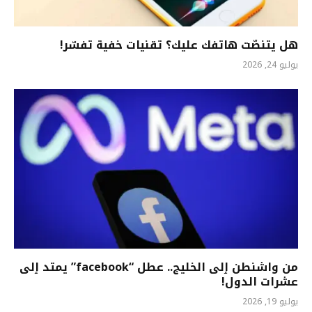
هل يتنصّت هاتفك عليك؟ تقنيات خفية تفسّر!
يوليو 24, 2026
من واشنطن ٳلى الخليج.. عطل “facebook” يمتد ٳلى
عشرات الدول!
يوليو 19, 2026