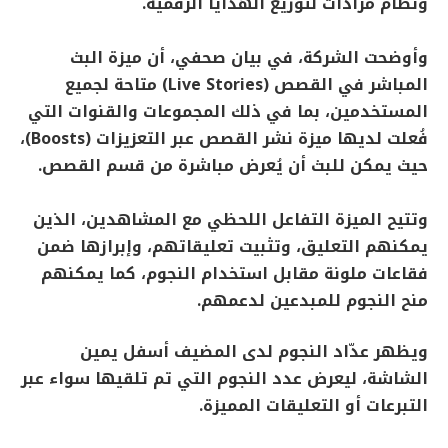
ونظام مزادات لتوزيع الهدايا الرقمية.
وأوضحت الشركة، في بيان صحفي، أن ميزة البث
المباشر في القصص (Live Stories) متاحة لجميع
المستخدمين، بما في ذلك المجموعات والقنوات التي
فُعلت لديها ميزة نشر القصص عبر التعزيزات (Boosts)،
حيث يمكن للبث أن يُعرض مباشرة من قسم القصص.
وتتيح الميزة التفاعل اللحظي مع المشاهدين، الذين
يمكنهم التعليق، وتثبيت تعليقاتهم، وإبرازها ضمن
فقاعات ملونة مقابل استخدام النجوم، كما يمكنهم
منح النجوم للمبدعين لدعمهم.
ويظهر عدّاد النجوم لدى المضيف أسفل يمين
الشاشة، ليعرض عدد النجوم التي تم تلقيها سواء عبر
التبرعات أو التعليقات المميزة.