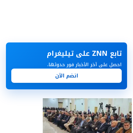
تابع ZNN على تيليغرام
احصل على آخر الأخبار فور حدوثها.
انضم الآن