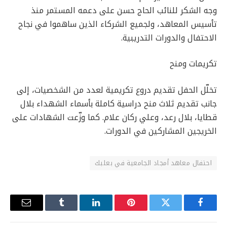
وجه الشكر للنائب الحاج حسن على دعمه المستمر منذ
تأسيس المعاهد، ولجميع الشركاء الذين ساهموا في نجاح
الاحتفال والدورات التدريبية.
تكريمات ومنح
تخلّل الحفل تقديم دروع تكريمية لعدد من الشخصيات، إلى
جانب تقديم ثلاث منح دراسية كاملة بأسماء الشهداء بلال
قطايا، بلال رعد، وعلي ركان علام. كما وزّعت الشهادات على
الخريجين المشاركين في الدورات.
احتفال معاهد أمجاد الجامعية في بعلبك
فيسبوك
تويتر
بينتيريست
لينكدإن
Tumblr
البريد
الإلكترو