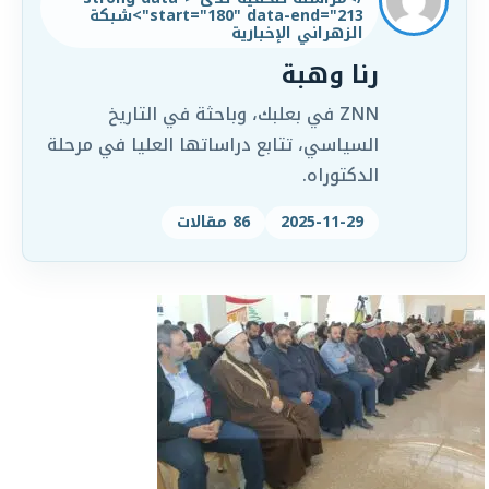
start="180" data-end="213">شبكة
الزهراني الإخبارية
رنا وهبة
ZNN في بعلبك، وباحثة في التاريخ
السياسي، تتابع دراساتها العليا في مرحلة
الدكتوراه.
2025-11-29
86 مقالات