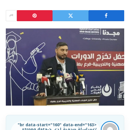
<br data-start="160" data-end="163"
/>مراسلة صحفية لدى <strong data-