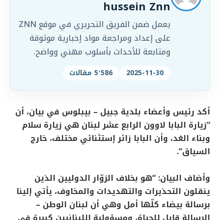
hussein Znn
يعمل ضمن الفريق التحريري في موقع ZNN
على إعداد ومراجعة مواد إخبارية موثوقة
ومتابعة للأحداث بأسلوب مهني وواضح.
2025-11-30
5٬586 مقالات
أكد رئيس وأعضاء بلدية جبيل – بيبلوس في بيان، أن
“زيارة البابا لاوون الرابع عشر لبنان هي زيارة سلام
وبناء الغد، وأن البابا زائر إستثنائي مختلف، خارج
السياق”.
وأضاف البيان: “هو بخلاف الزوّار الدوليين الذين
ينقلون التحذيرات والتهديدات والمخاوف، يأتي إلينا
برسالة بيضاء كلّها أمل وهي أن لبنان الوطن –
الرسالة قابل للحياة، ومسؤولية اللبنانيين كبيرة في