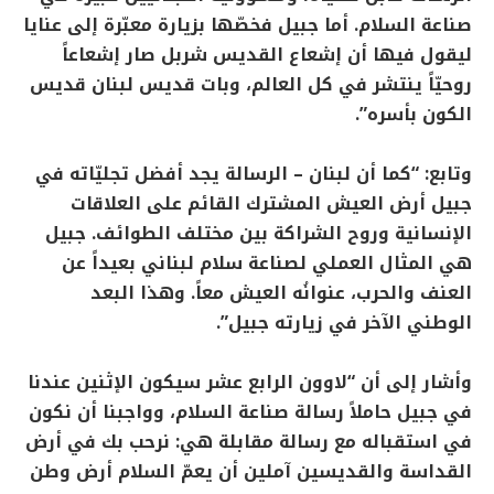
صناعة السلام. أما جبيل فخصّها بزيارة معبّرة إلى عنايا
ليقول فيها أن إشعاع القديس شربل صار إشعاعاً
روحيّاً ينتشر في كل العالم، وبات قديس لبنان قديس
الكون بأسره”.
وتابع: “كما أن لبنان – الرسالة يجد أفضل تجليّاته في
جبيل أرض العيش المشترك القائم على العلاقات
الإنسانية وروح الشراكة بين مختلف الطوائف. جبيل
هي المثال العملي لصناعة سلام لبناني بعيداً عن
العنف والحرب، عنوانُه العيش معاً. وهذا البعد
الوطني الآخر في زيارته جبيل”.
وأشار إلى أن “لاوون الرابع عشر سيكون الإثنين عندنا
في جبيل حاملاً رسالة صناعة السلام، وواجبنا أن نكون
في استقباله مع رسالة مقابلة هي: نرحب بك في أرض
القداسة والقديسين آملين أن يعمّ السلام أرض وطن