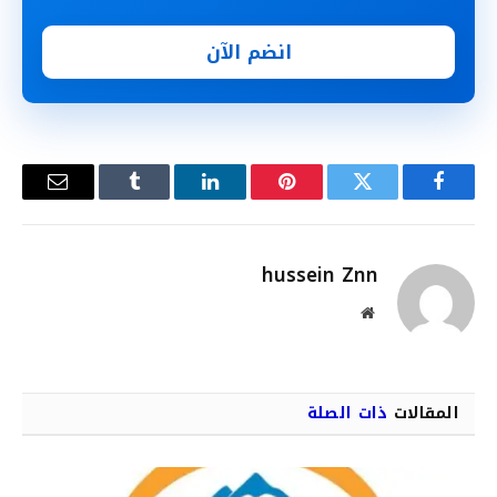
انضم الآن
فيسبوك
تويتر
بينتيريست
لينكدإن
Tumblr
البريد
الإلكترو
hussein Znn
موقع
الويب
المقالات
ذات الصلة