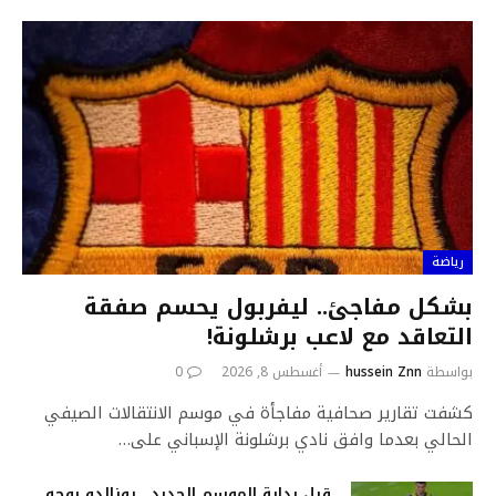
رياضة
بشكل مفاجئ.. ليفربول يحسم صفقة
التعاقد مع لاعب برشلونة!
بواسطة
hussein Znn
أغسطس 8, 2026
0
كشفت تقارير صحافية مفاجأة في موسم الانتقالات الصيفي
الحالي بعدما وافق نادي برشلونة الإسباني على…
قبل بداية الموسم الجديد.. رونالدو يوجه