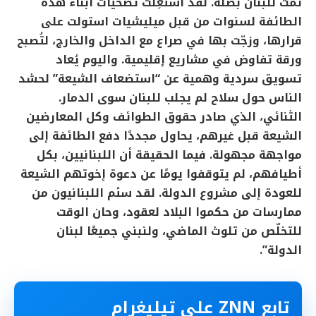
تمتّ للبنان بصلة. لقد استُغِلّت تضحيات أبناء هذه
الطائفة لسنوات من قبل ميليشيات استولت على
قرارها، وزجّت بها في صراع مع الداخل والخارج، لتُصبح
ورقة تفاوض في مشاريع إقليمية. واليوم يُعاد
تسويق سردية وهمية عن “استضعاف الشيعة” لحشد
الناس حول سلاح لم يجلب للبنان سوى الدمار.
الثنائي، الذي صادر حقوق الطوائف وكل المعارضين
الشيعة قبل غيرهم، يحاول مجددًا دفع الطائفة إلى
مواجهة مجهولة. فيما الحقيقة أن اللبنانيين، بكل
أطيافهم، لم يتوقفوا يومًا عن دعوة إخوتهم الشيعة
للعودة إلى مشروع الدولة. لقد سئم اللبنانيون من
ممارسات من حكموا البلاد لعقود، وحان الوقت
للتخلّص من تلوث الماضي، ولنبني جميعًا لبنان
الدولة”.
تابع ZNN على تيليغرام