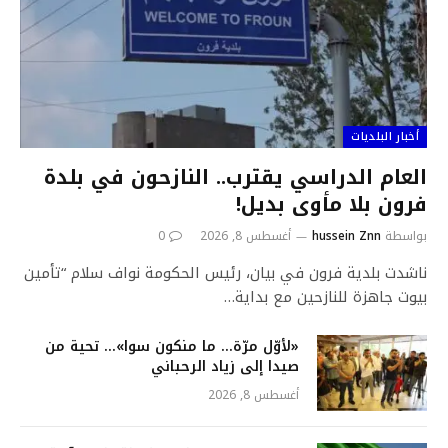
أخبار البلديات
العام الدراسي يقترب.. النازحون في بلدة
فرون بلا مأوى بديل!
بواسطة
hussein Znn
أغسطس 8, 2026
0
ناشدت بلدية فرون في بيان، رئيس الحكومة نواف سلام “تأمين
بيوت جاهزة للنازحين مع بداية…
«لأوّل مرّة… ما منكون سوا»… تحية من
صيدا إلى زياد الرحباني
أغسطس 8, 2026