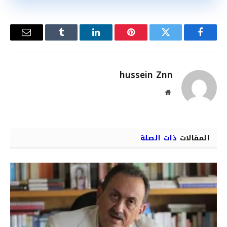
فيسبوك
تويتر
بينتيريست
لينكدإن
Tumblr
البريد
الإلكترو
hussein Znn
موقع
الويب
المقالات
ذات الصلة