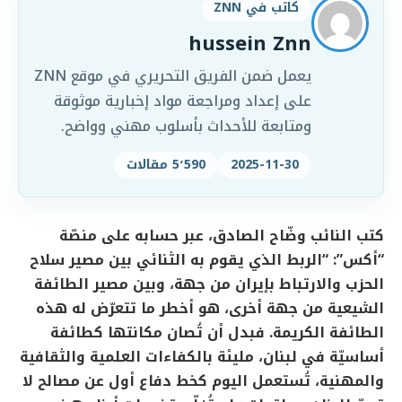
كاتب في ZNN
hussein Znn
يعمل ضمن الفريق التحريري في موقع ZNN
على إعداد ومراجعة مواد إخبارية موثوقة
ومتابعة للأحداث بأسلوب مهني وواضح.
2025-11-30
5٬590 مقالات
كتب النائب وضّاح الصادق، عبر حسابه على منصّة
“أكس”: “الربط الذي يقوم به الثنائي بين مصير سلاح
الحزب والارتباط بإيران من جهة، وبين مصير الطائفة
الشيعية من جهة أخرى، هو أخطر ما تتعرّض له هذه
الطائفة الكريمة. فبدل أن تُصان مكانتها كطائفة
أساسيّة في لبنان، مليئة بالكفاءات العلمية والثقافية
والمهنية، تُستعمل اليوم كخط دفاع أول عن مصالح لا