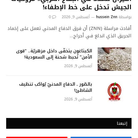
الجيش تدخل على خط الإطفاء!
بواسطة
hussein Znn
أغسطس 9, 2026
0
أفادت مراسلة (ZNN) أن فرق الدفاع المدني تعمل على إخماد
الحريق الذي اندلع في أحراج…
الكبتاغون يتخفّى داخل مزهريّة.. “قوﯼ
الٲمن” تُحبط شحنة إلى السعودية!
أغسطس 9, 2026
بالصّور ـ الدفاع المدنيّ يُواكب تنظيف
الشاطئ!
أغسطس 9, 2026
إتبعنا