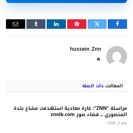
فيسبوك
تويتر
بينتيريست
لينكدإن
Tumblr
البريد
الإلكترو
hussein Znn
موقع
الويب
المقالات
ذات الصلة
مراسلة “ZNN”: غارة معادية استهدفت مشاع بلدة
المنصوري ــ قضاء صور znnlb.com
مايو 2, 2026