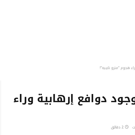
ء هجوم “مترو تايبيه”!
ود دوافع إرهابية وراء
ت
2 دقائق