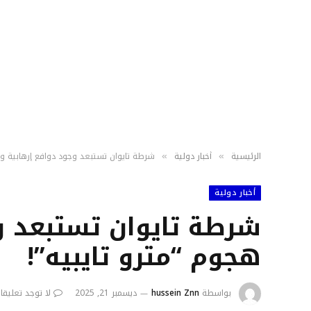
الرئيسية
أخبار دولية
شرطة تايوان تستبعد وجود دوافع إرهابية ورا
»
»
أخبار دولية
شرطة تايوان تستبعد وج
هجوم “مترو تايبيه”!
بواسطة
hussein Znn
ديسمبر 21, 2025
لا توجد تعليقا