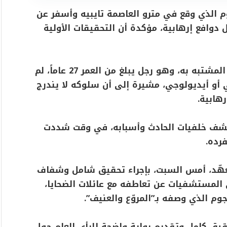
م الذي وقع في مترو العاصمة تايبيه وأسفر عن
ابة 11 آخرين، لا يحمل دوافع إرهابية، مؤكدة أن التحقيقات الأولية
وقالت الشرطة في بيان صدر اليوم الأحد إن المشتبه به، وهو رجل يبلغ من العمر 27 عاماً، لم
 أو أيديولوجي، مشيرة إلى أن سلوكه لا يندرج
هابية.
 لكشف خلفيات الحادث وأسبابه، في وقت شددت
رده.
تعهّد، أمس السبت، بإجراء تحقيق شامل وشفاف
في المستشفيات عن تعاطفه مع عائلات الضحايا،
وم الذي وصفه بـ”المروّع والعنيف”.
قيق كامل وتقديم رواية واضحة للرأي العام حول