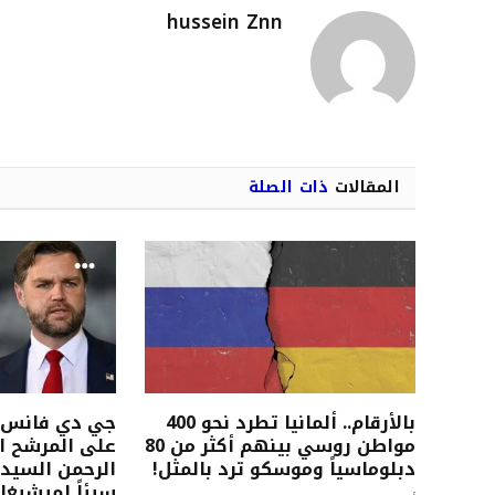
hussein Znn
المقالات
ذات الصلة
بالأرقام.. ألمانيا تطرد نحو 400
جي دي فانس ي
مواطن روسي بينهم أكثر من 80
على المرشح ا
دبلوماسياً وموسكو ترد بالمثل!
الرحمن السيد
سيئاً لميشيغا