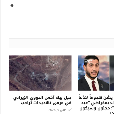
موقع
الويب
شن هجوماً لاذعاً
جبل بيك آكس النووي الإيراني
لديمقراطي “عبد
في مرمى تهديدات ترامب
”: مجنون وسيكون
أغسطس 9, 2026
ن!