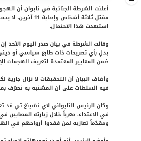
أعلنت الشرطة الجنائية في تايوان أن الهجو
مقتل ثلاثة أشخاص وإص
استبعدت هذا الاحتمال.
يدلِ بأي تصريحات ذات طابع سياسي أو ديني
ضمن المعايير المعتمدة لتعريف الهجمات الإر
وأضاف البيان أن التحقيقات لا تزال جارية
فيه السلطات على أن المشتبه به تصرّف بمف
وكان الرئيس التايواني لاي تشينغ تي قد 
في الاعتداء، معرباً خلال زيارته المصابين 
ومقدّماً تعازيه لمن فقدوا أرواحهم في الهج
وأوضح الرئيس أنه أصدر توجيهاته لإجراء تح