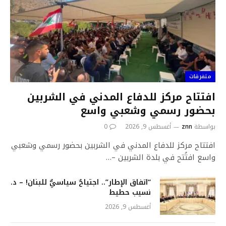
متفرقات
افتتاح مركز للدفاع المدني في الشربين
بحضور رسمي وشعبي واسع
بواسطة
znn
أغسطس 9, 2026
0
افتتاح مركز للدفاع المدني في الشربين بحضور رسمي وشعبي
واسع افتُتح في بلدة الشربين –…
“اتفاق الإطار”.. اجتياحٌ سياسيٌّ للبنان! – د.
نسيب حطيط
أغسطس 9, 2026