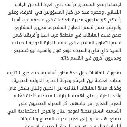
اجتماعا رفيع المستوى ترأسه علي العبد الله من الجانب
اللبناني، وحضره عدد من كبار المسؤولين في الغرفة، وعلى
رأسهم هو وينجون، مديرة العلاقات في منطقة غرب آسيا
وأفريقيا ضمن قسم التعاون المشترك، مديري المشاريع
ضمن قسم العلاقات في منطقة غرب آسيا وأفريقيا ضمن
قسم التعاون المشترك في غرفة التجارة الدولية الصينية
السيد داي فاي والسيدة غونغ شون والسيد ليو شنمينغ،
ومديرون آخرون في القسم ذاته.
تمحورت النقاشات حول عدة محاور أساسية، حيث جرى التنويه
بمتانة العلاقة بين التجمّع وغرفة التجارة الدولية الصينية،
وكذلك متانة العلاقات الثنائية بين الصين ولبنان بشكل عام.
وأكد الطرفان على أهمية الزيارات المتبادلة كأداة فعّالة
لتعزيز التعاون. من جانبهم، ركز المدراء الصينيون على
الأهمية الاستراتيجية لموقع لبنان والفرص الاقتصادية التي
يتمتع بها، ودعوا إلى تعزيز قدرات المصانع والشركات
اللبنانية والترويج لها في السوق الصينية الواسعة.