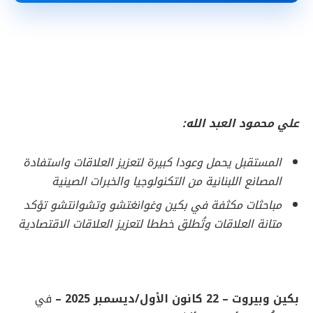
علي محمود العبد الله:
المستقبل يحمل وعودا كبيرة لتعزيز العلاقات واستفادة
المصانع اللبنانية من التكنولوجيا والخبرات الصينية
مباحثات مكثفة في بكين وغوانغتشو وتشوانتشو تؤكد
متانة العلاقات وتُطلق خططا لتعزيز العلاقات الاقتصادية
بكين وبيروت – 22 كانون الأول/ديسمبر 2025 –
في