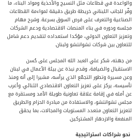
والواعدة في قطاعات مثل النسيج والأحذية ومواد البناء، ما
وفّر للجانب اللبناني خريطة طريق دقيقة لمواءمة القطاعات
الصناعية والتعرف على فرص السوق بسرعة. وشرح مهام
مجلسه ودوره في بناء المنصات الاقتصادية ودعم الشركات
وتعزيز التعاون الدولي، مؤكدا استعداده لتقديم دعم شامل
للتعاون بين شركات تشوانتشو ولبنان.
من جهته، شكر علي العبد الله المجلس على حُسن
الاستقبال والضيافة، وقدم نبذة عن بيئة الأعمال في لبنان
وعن مسيرة وتطور التجمّع الذي يرأسه، مشيرا إلى أنه ومنذ
تأسيسه، يركز على تعزيز التعاون الاقتصادي الثنائي. وأعرب
عن أمله في إقامة علاقة تعاونية طويلة الأمد ومستقرة مع
مجلس تشوانتشو، والاستفادة من مبادرة الحزام والطريق
لتعزيز التعاون متعدد المستويات والمجالات، بما يحقق
المنفعة والازدهار المشتركين.
نحو شراكات استراتيجية