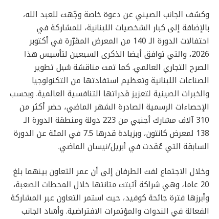
وكشف الجانب الصيني عن دعوة خاصة وجّهت للعبد الله،
بالإضافة إلى كبار الشخصيات اللبنانية، للمشاركة في
احتفالات الدورة الـ 140 من المعرض المقرّرة في أكتوبر
2026، والتي توافق أيضا الذكرى السبعين لتأسيس هذا
الصرح التجاري العالمي. كما تمت مناقشة سُبل تطوير
الصناعات اللبنانية وتعظيم استفادتها من التكنولوجيا
والخبرات الصينية لتعزيز قدراتها التنافسية العالمية. وبحسب
الإحصاءات الرسمية الصادرة الشهر الماضي، حضر أكثر من
310 آلاف مشارك أجنبي من 223 دولة ومنطقة الدورة الـ
138 لمعرض كانتون، وبزيادة قدرها 7.5 في المئة عن الدورة
السابقة التي عُقدت في أبريل/نيسان الماضي.
وخلال الاجتماع لفت الطرفان إلى أن عمر التعاون بينهما بلغ
20 عاما، وهي شراكة أثبتت متانتها خلال المحطات الصعبة،
وأبرزها فترة جائحة كوفيد، حيث استمر التعاون عبر المشاركة
الفعالة في الندوات والمؤتمرات الافتراضية. وأشاد الجانب