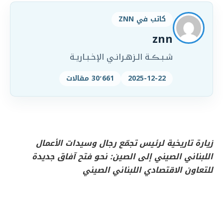
كاتب في ZNN
znn
شـبـڪـة الـزهـرانـي الإخـبـاريـة
2025-12-22
30٬661 مقالات
زيارة تاريخية لرئيس تجمّع رجال وسيدات الأعمال
اللبناني الصيني إلى الصين:
نحو فتح آفاق جديدة
للتعاون الاقتصادي اللبناني الصيني