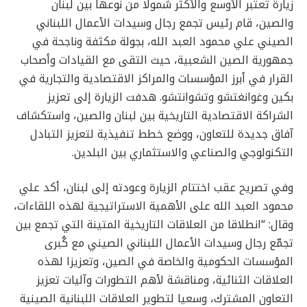
زيارة تُعتبر الأوسع والأكثر شمولا من نوعها بين لبنان
والصين، قام رئيس تجمع رجال وسيدات الأعمال اللبناني
الصيني علي محمود العبد الله، بجولة مكثفة وناجحة في
جمهورية الصين الشعبية، حيث التقى مع القيادات وأصحاب
القرار في أبرز المؤسسات والمراكز الاقتصادية والتجارية في
بكين وغوانغتشو وتشوانتشو. هدفت الزيارة إلى تعزيز
الشراكة الاقتصادية التاريخية بين لبنان والصين، واستكشاف
آفاق جديدة للتعاون، ووضع خطط تنفيذية لتعزيز التبادل
التكنولوجي والصناعي والاستثماري بين البلدين.
وفي تصريح عقب اختتام الزيارة وعودته إلى لبنان، أكد علي
محمود العبد الله على الأهمية الاستراتيجية لهذه اللقاءات،
وقال: “انطلاقا من العلاقات التاريخية المتينة التي تجمع بين
تجمّع رجال وسيدات الأعمال اللبناني الصيني مع كُبرى
المؤسسات الحكومية والخاصة في الصين، وتعزيزا لهذه
العلاقات الثنائية، ومناقشة لأهم التطورات وآليات تعزيز
التعاون المشترك، وسعيا لتطوير العلاقات اللبنانية الصينية