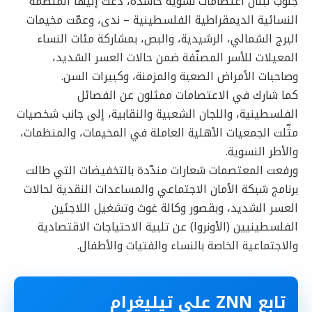
جنوب لبنان اعتصامات نسوية حاشدة، دعت إليها المنظمة
النسائية الديمقراطية الفلسطينية – ندى، وعمّت مخيمات
البرج الشمالي، الرشيدية، والبص، بمشاركة مئات النساء
المعيلات للأسر المصنّفة ضمن حالات العسر الشديد،
وصاحبات الأمراض الصعبة والمزمنة، وكبيرات السن.
كما شارك في الاعتصامات ممثلون عن الفصائل
الفلسطينية، واللجان الشعبية والنقابية، إلى جانب شخصيات
مثّلت الجمعيات الأهلية العاملة في المخيمات، والمنظمات،
والأطر النسوية.
ورفعت المعتصمات شعارات مندّدة بالتخفيضات التي طالت
برنامج شبكة الأمان الاجتماعي والمساعدات النقدية لحالات
العسر الشديد، وبقصور وكالة غوث وتشغيل اللاجئين
الفلسطينيين (الأونروا) عن تلبية الاحتياجات الاقتصادية
والاجتماعية الخاصة بالنساء والفتيات والأطفال.
تابع ZNN على تيليغرام