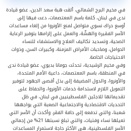
في مخيم البرج الشمالي، ألقت هبة سعد الدين، عضو قيادة
ندى في لبنان، كلمة باسم المعتصمات، دعت فيها إلى
أوسع حراك نسوي متواصل لمنع الأونروا من إلغاء مساعدات
الأسر الفقيرة والهشّة، والعمل على إلزامها بتوفير الرعاية
الصحية، وتسديد تكاليف العلاج والاستشفاء للنساء
الحوامل، وصاحبات الأمراض المزمنة، وكبيرات السن، وذوات
الاحتياجات الخاصة.
وفي مخيم الرشيدية، تحدثت جومانا بديوي، عضو قيادة ندى
في المنطقة، باسم المعتصمات، داعية الأمم المتحدة،
والأونروا، والدول المضيفة إلى بذل أقصى الجهود لتوفير
التمويل اللازم لاستدامة خدمات الأونروا، والحفاظ على
تقديماتها للاجئين الفلسطينيين في لبنان، في ظل
التحديات الاقتصادية والاجتماعية الصعبة التي يواجهها
شعبنا، والتي تدفعه إلى حافة الفقر. وأكدت أن الأسر التي
تعيلها نساء وفتيات، والتي تبلغ نسبتها 21% من إجمالي
الأسر الفلسطينية، هي الأكثر حاجة لاستمرار المساعدات