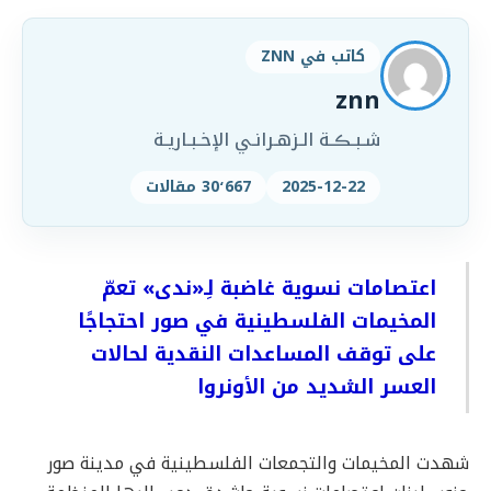
كاتب في ZNN
znn
شـبـڪـة الـزهـرانـي الإخـبـاريـة
2025-12-22
30٬667 مقالات
اعتصامات نسوية غاضبة لِـ«ندى» تعمّ
المخيمات الفلسطينية في صور احتجاجًا
على توقف المساعدات النقدية لحالات
العسر الشديد من الأونروا
شهدت المخيمات والتجمعات الفلسطينية في مدينة صور