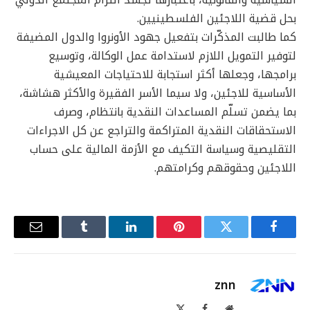
بحل قضية اللاجئين الفلسطينيين.
كما طالبت المذكّرات بتفعيل جهود الأونروا والدول المضيفة
لتوفير التمويل اللازم لاستدامة عمل الوكالة، وتوسيع
برامجها، وجعلها أكثر استجابة للاحتياجات المعيشية
الأساسية للاجئين، ولا سيما الأسر الفقيرة والأكثر هشاشة،
بما يضمن تسلّم المساعدات النقدية بانتظام، وصرف
الاستحقاقات النقدية المتراكمة والتراجع عن كل الاجراءات
التقليصية وسياسة التكيف مع الأزمة المالية على حساب
اللاجئين وحقوقهم وكرامتهم.
فيسبوك
تويتر
بينتيريست
لينكدإن
Tumblr
البريد
الإلكترو
znn
موقع
فيسبوك
X