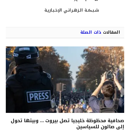
الويب
(Twitter)
شـبـڪـة الـزهـرانـي الإخـبـاريـة
المقالات
ذات الصلة
صحافية محظوظة خليجيا تصل بيروت … وبيتها تحول
إلى صالون للسياسين