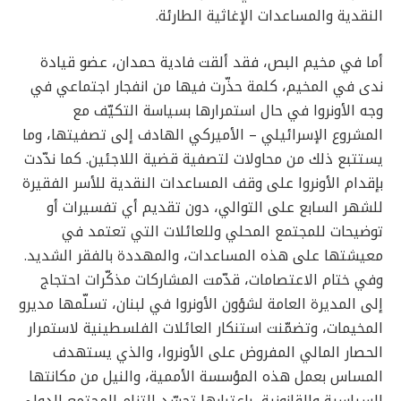
النقدية والمساعدات الإغاثية الطارئة.
أما في مخيم البص، فقد ألقت فادية حمدان، عضو قيادة
ندى في المخيم، كلمة حذّرت فيها من انفجار اجتماعي في
وجه الأونروا في حال استمرارها بسياسة التكيّف مع
المشروع الإسرائيلي – الأميركي الهادف إلى تصفيتها، وما
يستتبع ذلك من محاولات لتصفية قضية اللاجئين. كما ندّدت
بإقدام الأونروا على وقف المساعدات النقدية للأسر الفقيرة
للشهر السابع على التوالي، دون تقديم أي تفسيرات أو
توضيحات للمجتمع المحلي وللعائلات التي تعتمد في
معيشتها على هذه المساعدات، والمهددة بالفقر الشديد.
وفي ختام الاعتصامات، قدّمت المشاركات مذكّرات احتجاج
إلى المديرة العامة لشؤون الأونروا في لبنان، تسلّمها مديرو
المخيمات، وتضمّنت استنكار العائلات الفلسطينية لاستمرار
الحصار المالي المفروض على الأونروا، والذي يستهدف
المساس بعمل هذه المؤسسة الأممية، والنيل من مكانتها
السياسية والقانونية، باعتبارها تجسّد التزام المجتمع الدولي