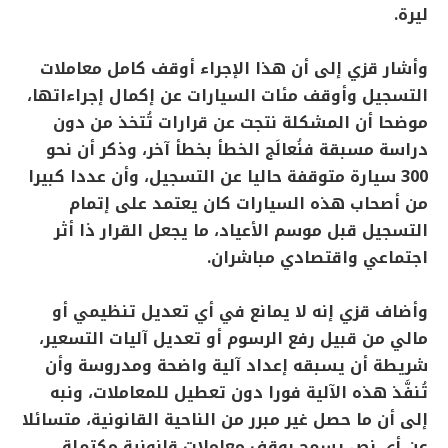
ليرة.
وأشار قزي إلى أن هذا الإجراء أوقف كامل معاملات
التسجيل وأوقف مئات السيارات عن إكمال إجراءاتها،
موضحا أن المشكلة نتجت عن قرارات تُتخذ من دون
دراسة مسبقة فنُعالَج الخطأ بخطأ آخر، وذكر أن نحو
300 سيارة متوقفة حاليا عن التسجيل، وأن عددا كبيرا
من أصحاب هذه السيارات كان يعتمد على إتمام
التسجيل قبل موسم الأعياد، ما يجعل القرار ذا أثر
اجتماعي واقتصادي مباشران.
وأضاف قزي إنه لا يمانع في أي تعديل تنظيمي أو
مالي من قبيل رفع الرسوم أو تعديل آليات التسعير،
شريطة أن يسبقه إعداد آلية واضحة ومدروسة وأن
تُنفَّذ هذه الآلية فورا دون تعطيل للمعاملات، ونبه
إلى أن ما حصل غير مبرر من الناحية القانونية، متسائلا
عن أي نص يسمح بوقف معاملات قانونية مكتملة