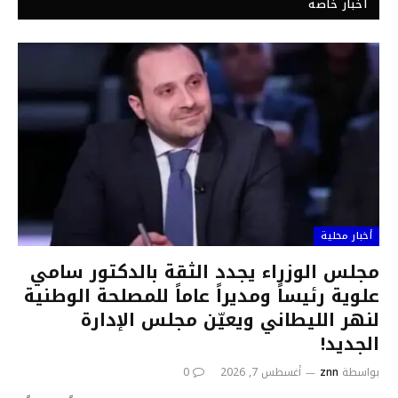
أخبار خاصة
أخبار محلية
مجلس الوزراء يجدد الثقة بالدكتور سامي
علوية رئيساً ومديراً عاماً للمصلحة الوطنية
لنهر الليطاني ويعيّن مجلس الإدارة
الجديد!
بواسطة
znn
أغسطس 7, 2026
0