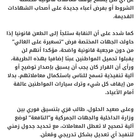
الشروط أو بفرض أعباء جديدة على أصحاب الشهادات
القديمة.
كما شدد على أن النقابة ستلجأ إلى الطعن قانونيا إذا
حاولت الجهات المختصة فرض “تسعيرة على الغالي”
من دون مرجعية قانونية واضحة، مؤكدا أنهم لن
يقبلوا تحميل المواطنين عبئا إضافيا بهذه الطريقة،
ورأى أن القرار كان يجب أن يسبق بإصدار توضيح أو
آلية تنفيذية تسمح للناس باستكمال معاملاتهم، بدلا
من إيقاف كل شيء وترك سيارات المواطنين عالقة
أمام الأعياد.
وعلى صعيد الحلول، طالب قزي بتنسيق فوري بين
وزارة الداخلية والجهات الجمركية و”النافعة” لوضع
آلية تصحيح لا تعطل المعاملات، مع تحديد جدول زمني
لتنفيذ أي تعديل بشكل تدريجي ومُعلَن.