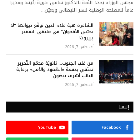
مجلس الوزراء يجدد الثقة بالدكتور سامي علوية رئيساً ومديراً
عاماً للمصلحة الوطنية لنهر الليطاني ويعيّن…
الشاعرة هبة علاء الدين توقّع ديوانها “لا
يحبّني الأقحوان” في ملتقى السفير
ببيروت!
أغسطس 7, 2026
من قلب الجنوب… ثانويّة مجمّع التّحرير
تحتفي بدفعة «الصّمود والأمل» برعاية
النائب أشرف بيضون
أغسطس 7, 2026
إتبعنا
YouTube
Facebook