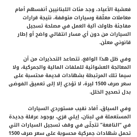
فعشية الأعياد، وجد مئات اللبنانيين أنفسهم أمام
معاملات معلّقة وسيارات متوقفة، نتيجة قرارات
مفاجئة طاولت آلية العمل في مصلحة تسجيل
السيارات من دون أي مسار انتقالي واضح أو إطار
قانوني معلَن.
وفي ظل هذا الواقع، تتصاعد التحذيرات من أن
المعالجة العشوائية للملفات المالية والجمركية، ولا
سيما تلك المرتبطة بشهادات قديمة محتسبة على
سعر صرف 1500 ليرة، لا تؤدي إلا إلى تعميق الفوضى
بدل تصحيح الخلل.
وفي السياق، أفاد نقيب مستوردي السيارات
المستعملة في لبنان، إيلي قزي، بوجود عرقلة جديدة
في “النافعة” تتجلّى في وقف تسجيل السيارات التي
تحمل شهادات جمركية محسوبة على سعر صرف 1500