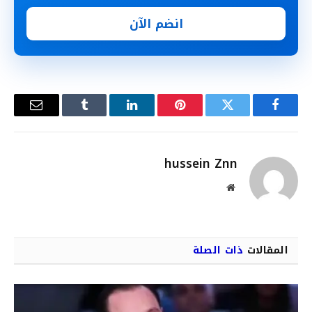
انضم الآن
فيسبوك
تويتر
بينتيريست
لينكدإن
Tumblr
البريد
الإلكترو
hussein Znn
موقع
الويب
المقالات
ذات الصلة