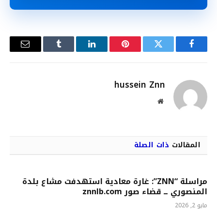
فيسبوك
تويتر
بينتيريست
لينكدإن
Tumblr
البريد
الإلكترو
hussein Znn
موقع
الويب
المقالات
ذات الصلة
مراسلة “ZNN”: غارة معادية استهدفت مشاع بلدة
المنصوري ــ قضاء صور znnlb.com
مايو 2, 2026