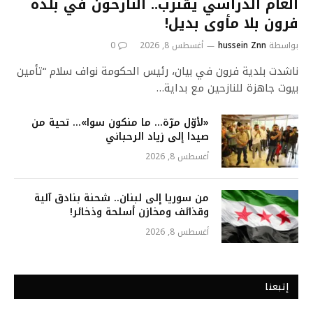
العام الدراسي يقترب.. النازحون في بلدة
فرون بلا مأوى بديل!
بواسطة
hussein Znn
أغسطس 8, 2026
0
ناشدت بلدية فرون في بيان، رئيس الحكومة نواف سلام “تأمين
بيوت جاهزة للنازحين مع بداية…
«لأوّل مرّة… ما منكون سوا»… تحية من
صيدا إلى زياد الرحباني
أغسطس 8, 2026
من سوريا إلى لبنان.. شحنة بنادق آلية
وقذائف ومخازن أسلحة وذخائر!
أغسطس 8, 2026
إتبعنا