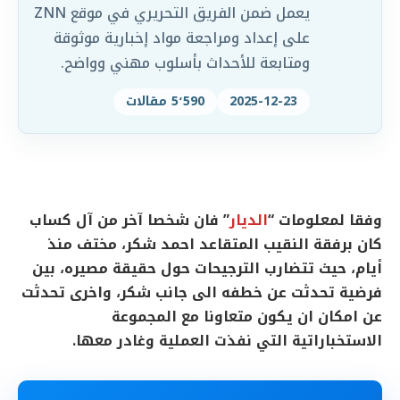
يعمل ضمن الفريق التحريري في موقع ZNN
على إعداد ومراجعة مواد إخبارية موثوقة
ومتابعة للأحداث بأسلوب مهني وواضح.
2025-12-23
5٬590 مقالات
وفقا لمعلومات “
الديار
” فان شخصا آخر من آل كساب
كان برفقة النقيب المتقاعد احمد شكر، مختف منذ
أيام، حيث تتضارب الترجيحات حول حقيقة مصيره، بين
فرضية تحدثت عن خطفه الى جانب شكر، واخرى تحدثت
عن امكان ان يكون متعاونا مع المجموعة
الاستخباراتية التي نفذت العملية وغادر معها.