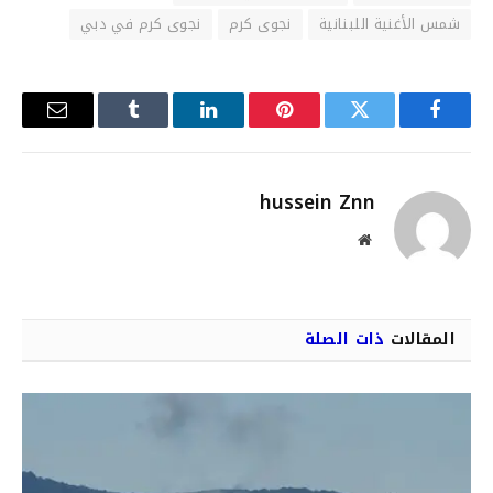
شمس الأغنية اللبنانية
نجوى كرم
نجوى كرم في دبي
فيسبوك
تويتر
بينتيريست
لينكدإن
Tumblr
البريد
الإلكترو
hussein Znn
موقع
الويب
المقالات
ذات الصلة