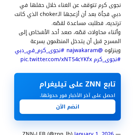
نجوى كرم تتوقف عن الغناء خلال حفلها في
دبي فجأة بعد أن أزعجها الـchoker الذي كانت
ترتديه، فطلبت مساعدة لقصّه.
وأثناء محاولات قصّه، صعد أحد الأشخاص إلى
المسرح قبل أن يتدخل المنظمون بسرعة
وينزلوه
@najwakaram
#نجوى_كرم_في_دبي
#نجوى_كرم
pic.twitter.com/xNT54cYKfx
تابع ZNN على تيليغرام
احصل على آخر الأخبار فور حدوثها.
انضم الآن
January 1, 2026
— ZNN-LEB (@znn_lb)