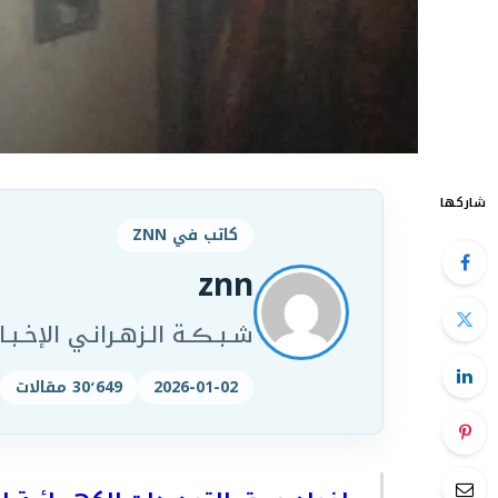
شاركها
كاتب في ZNN
znn
شـبـڪـة الـزهـرانـي الإخـبـار
2026-01-02
30٬649 مقالات