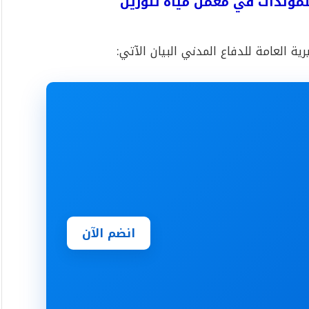
لمولدات في معمل مياه تنورين
ية العامة للدفاع المدني البيان الآتي:
انضم الآن