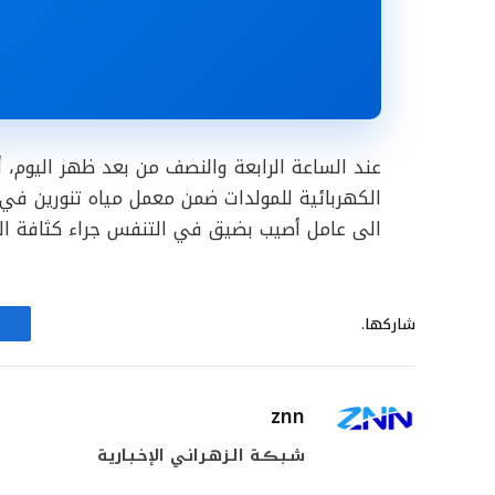
عند الساعة الرابعة والنصف من بعد ظهر اليوم، 
الكهربائية للمولدات ضمن معمل مياه تنورين في تن
الى عامل أصيب بضيق في التنفس جراء كثافة الد
شاركها.
znn
شـبـڪـة الـزهـرانـي الإخـبـاريـة