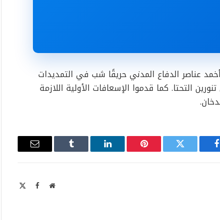
أخمد عناصر الدفاع المدني حريقًا شب في التمديدات
ورين التحتا. كما قدموا الإسعافات الأولية اللازمة
خان.
فيسبوك
تويتر
بينتيريست
لينكدإن
Tumblr
البريد
الإلكتروني
موقع
X
فيسبوك
الويب
Twitter)