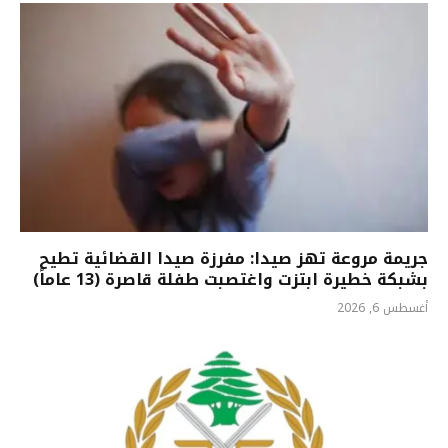
جريمة مروعة تهز صيدا: مفرزة صيدا القضائية تطيح
بشبكة خطيرة ابتزت واغتصبت طفلة قاصرة (13 عاماً)
أغسطس 6, 2026