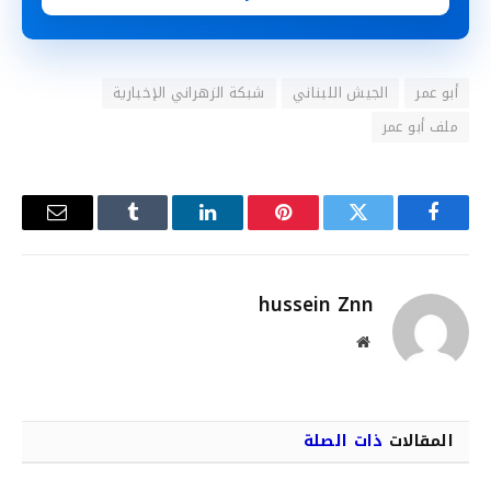
أبو عمر
الجيش اللبناني
شبكة الزهراني الإخبارية
ملف أبو عمر
فيسبوك
تويتر
بينتيريست
لينكدإن
Tumblr
البريد
الإلكترو
hussein Znn
موقع
الويب
المقالات
ذات الصلة