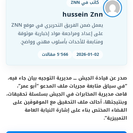
كاتب في ZNN
hussein Znn
يعمل ضمن الفريق التحريري في موقع ZNN
على إعداد ومراجعة مواد إخبارية موثوقة
ومتابعة للأحداث بأسلوب مهني وواضح.
2026-01-02
5٬566 مقالات
صدر عن قيادة الجيش ـــ مديرية التوجيه بيان جاء فيه،
“في سياق متابعة مجريات ملف المدعو “أبو عمر”،
قامت مديرية المخابرات في الجيش بسلسلة تحقيقات،
وبنتيجتها، أحالت ملف التحقيق مع الموقوفَين على
القضاء المختص بناء على إشارة النيابة العامة
التمييزية”.