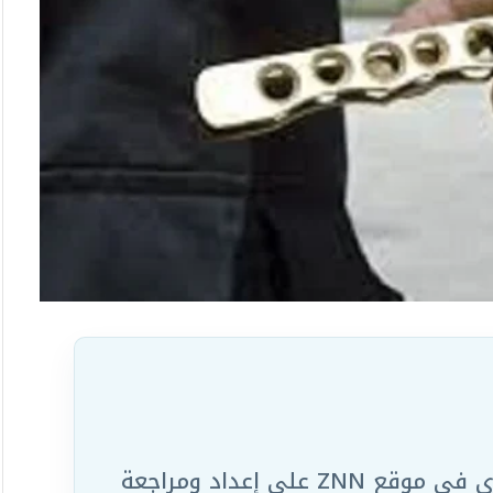
يعمل ضمن الفريق التحريري في موقع ZNN على إعداد ومراجعة