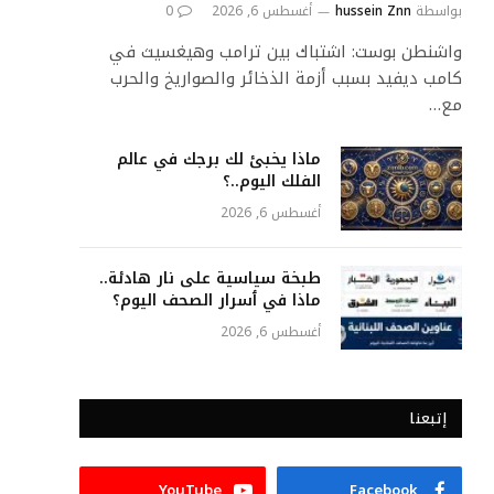
بواسطة
hussein Znn
أغسطس 6, 2026
0
واشنطن بوست: اشتباك بين ترامب وهيغسيث في
كامب ديفيد بسبب أزمة الذخائر والصواريخ والحرب
مع…
ماذا يخبئ لك برجك في عالم
الفلك اليوم..؟
أغسطس 6, 2026
طبخة سياسية على نار هادئة..
ماذا في ٲسرار الصحف اليوم؟
أغسطس 6, 2026
إتبعنا
YouTube
Facebook