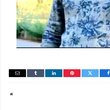
فيسبوك
تويتر
بينتيريست
لينكدإن
Tumblr
البريد
الإلكتروني
موقع
الويب