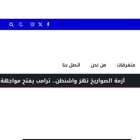
X
فيسبوك
الانستغرام
(Twitter)
متفرقات
من نحن
اتصل بنا
صواريخ تهز واشنطن.. ترامب يفتح مواجهة غاضبة مع وزير