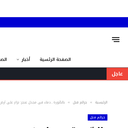
الصفحة الرئسية
أخبار
الص
عاجل
الرئيسية
جرائم قتل
بالصّورة ـ دماء في مجدل عنجر: نزاع على أرض 
»
»
جرائم قتل