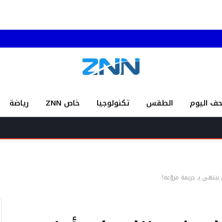
حف اليوم
الطقس
تكنولوجيا
خاص ZNN
رياضة
أزمة ال
ينتهي بـ جريمة مروّعة!