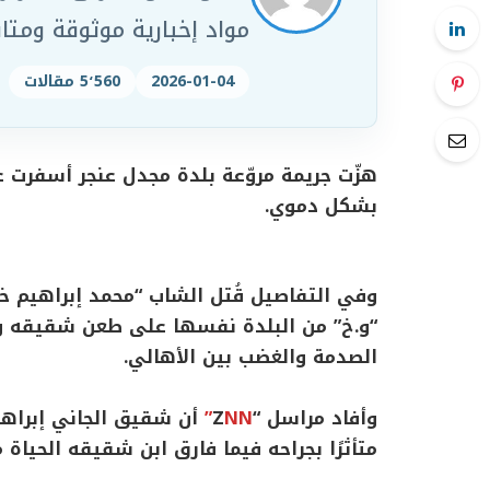
مواد إخبارية موثوقة ومت
2026-01-04
5٬560 مقالات
هزّت جريمة مروّعة بلدة مجدل عنجر أسفرت 
بشكل دموي.
وفي التفاصيل قُتل الشاب “محمد إبراهيم خن
“و.خ” من البلدة نفسها على طعن شقيقه وا
الصدمة والغضب بين الأهالي.
وأفاد مراسل “Z
NN”
أن شقيق الجاني إبراهي
متأثرًا بجراحه فيما فارق ابن شقيقه الحياة م