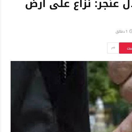
ل عنجر: نزاع على أرض
1 دقائق
ست