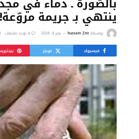
بالصّورة ـ دماء في مجد
ينتهي بـ جريمة مروّعة!
بواسطة
hussein Znn
يناير 4, 2026
لا توجد تعليقات
فيسبوك
تويتر
بينتيري