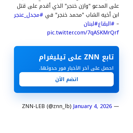
على المدعو "وازن خنجر" الذي أقدم على قتل
ابن أخيه الشاب "محمد خنجر" في
#مجدل_عنجر
–
#البقاع
#لبنان
pic.twitter.com/7qASKMrQrf
تابع ZNN على تيليغرام
احصل على آخر الأخبار فور حدوثها.
انضم الآن
January 4, 2026
— ZNN-LEB (@znn_lb)