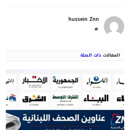
الإلكترو
hussein Znn
موقع
الويب
المقالات
ذات الصلة