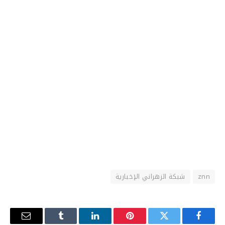
znn
شبكة الزهراني الإخبارية
فيسبوك
تويتر
بينتيريست
لينكدإن
Tumblr
البريد