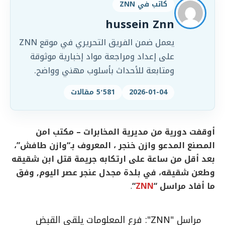
كاتب في ZNN
hussein Znn
يعمل ضمن الفريق التحريري في موقع ZNN
على إعداد ومراجعة مواد إخبارية موثوقة
ومتابعة للأحداث بأسلوب مهني وواضح.
2026-01-04
5٬581 مقالات
أوقفت دورية من مديرية المخابرات – مكتب امن
المصنع المدعو وازن خنجر ، المعروف بـ“وازن طافش”،
بعد أقل من ساعة على ارتكابه جريمة قتل ابن شقيقه
وطعن شقيقه، في بلدة مجدل عنجر عصر اليوم, وفق
ما أفاد مراسل “
ZNN
“
.
مراسل "ZNN": فرع المعلومات يلقي القبض