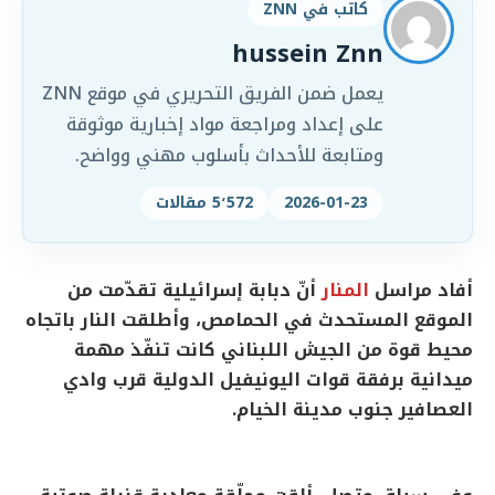
كاتب في ZNN
hussein Znn
يعمل ضمن الفريق التحريري في موقع ZNN
على إعداد ومراجعة مواد إخبارية موثوقة
ومتابعة للأحداث بأسلوب مهني وواضح.
2026-01-23
5٬572 مقالات
أفاد مراسل
المنار
أنّ دبابة إسرائيلية تقدّمت من
الموقع المستحدث في الحمامص، وأطلقت النار باتجاه
محيط قوة من الجيش اللبناني كانت تنفّذ مهمة
ميدانية برفقة قوات اليونيفيل الدولية قرب وادي
العصافير جنوب مدينة الخيام.