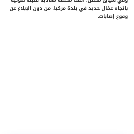
وفي سياق متصل، ألقت محلّقة معادية قنبلة صوتية
باتجاه عمّال حديد في بلدة مركبا، من دون الإبلاغ عن
وقوع إصابات.