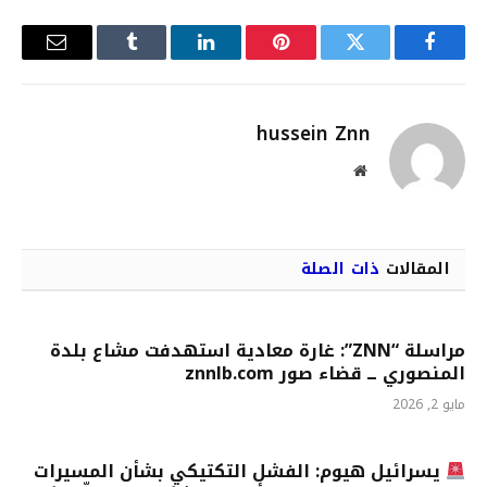
فيسبوك
تويتر
بينتيريست
لينكدإن
Tumblr
البريد
الإلكترو
hussein Znn
موقع
الويب
المقالات
ذات الصلة
مراسلة “ZNN”: غارة معادية استهدفت مشاع بلدة
المنصوري ــ قضاء صور znnlb.com
مايو 2, 2026
يسرائيل هيوم: الفشل التكتيكي بشأن المسيرات