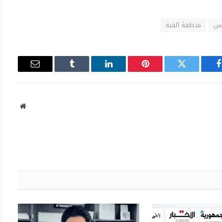
لس
منطقة القبة
فيسبوك
تويتر
بينتيريست
لينكدإن
Tumblr
البريد
الإلكتروني
موقع
الويب