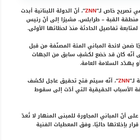
في تصريح خاص لـ”
ZNN
“، أنّ الدولة اللبنانية أبدت
في منطقة القبة – طرابلس، مشيرًا إلى أنّ رئيس
متابعة تفاصيل الحادثة منذ لحظاتها الأولى.
جًا ضمن لائحة المباني المئة المصنّفة من قبل
إلى أنّه كان قد خضع لكشفٍ سابق من الجهات
و يهدّد السلامة العامة.
لـ”
ZNN
“، أنّه سيتم فتح تحقيق عاجل لكشف
فة الأسباب الحقيقية التي أدّت إلى سقوط
ى أنّ المباني المجاورة للمبنى المنهار لا تُعدّ
ار بإخلائها حاليًا، وفق المعطيات الفنية