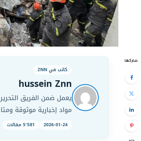
شاركها
كاتب في ZNN
hussein Znn
مواد إخبارية موثوقة ومت
2026-01-24
5٬581 مقالات