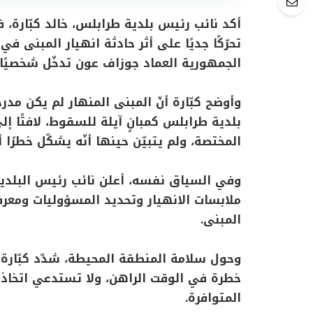
أكد نائب رئيس بلدية طرابلس، خالد كبّارة، 
تحرّكًا جديًا على أثر حادثة انهيار المبنى 
الجمهورية العماد جوزاف عون تدخّل شخصيًا ل
وأوضح كبّارة أنّ المبنى المنهار لم يكن مدر
بلدية طرابلس كمبانٍ آيلة للسقوط، لافتًا 
المختصة، ولم يتبيّن حينها أنّه يشكّل خطرًا أ
وفي السياق نفسه، أعلن نائب رئيس البلدية 
ملابسات الانهيار وتحديد المسؤوليات ومعر
المبنى.
وحول سلامة المنطقة المحيطة، شدّد كبّارة عل
خطرة في الوقت الراهن، ولا تستدعي اتخاذ قر
المتوافرة.