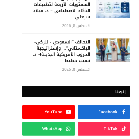
المستويات الأربعة لتطبيقات
الذكاء الاصطناعي – د. ميلاد
سبعلي
أغسطس 8, 2026
التحالف “السعودي -التركي-
الباكستاني”… وإستراتيجية
الحروب الأمريكية البديلة!- د.
نسيب حطيط
أغسطس 8, 2026
إتبعنا
YouTube
Facebook
WhatsApp
TikTok