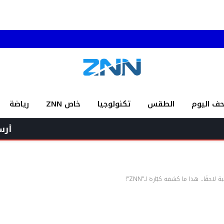
حف اليوم
الطقس
تكنولوجيا
خاص ZNN
رياضة
أرسلان: نحذّر م
لاحقًا.. هذا ما كشفه كبّارة لـ”ZNN”!