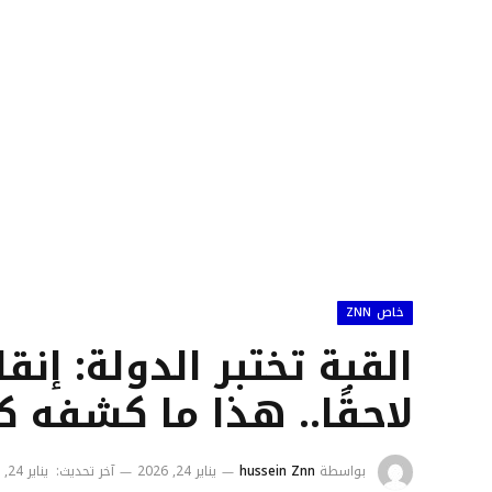
خاص ZNN
القبة تختبر الدولة: إنقا
لاحقًا.. هذا ما كشفه كبّارة 
بواسطة
hussein Znn
يناير 24, 2026
آخر تحديث:
يناير 24, 2026