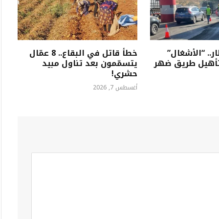
ر.. “الأشغال”
خطأ قاتل في البقاع.. 8 عمّال
تأهيل طريق ضهر
يتسمّمون بعد تناول مبيد
حشري!
أغسطس 7, 2026