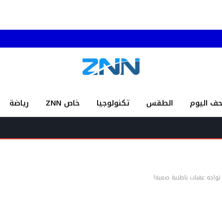
حف اليوم
الطقس
تكنولوجيا
خاص ZNN
رياضة
اذ تواجه عقبات باطنية صعبة!