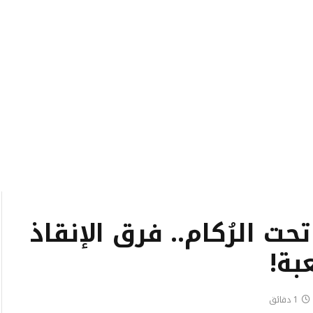
تحت الرُكام.. فرق الإنقاذ
بة!
1 دقائق