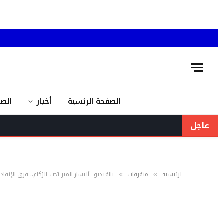
الصفحة الرئسية
أخبار
الص
عاجل
الرئيسية
متفرقات
بالفيديو ـ أليسار المير تحت الرُكام.. فرق الإنق
»
»