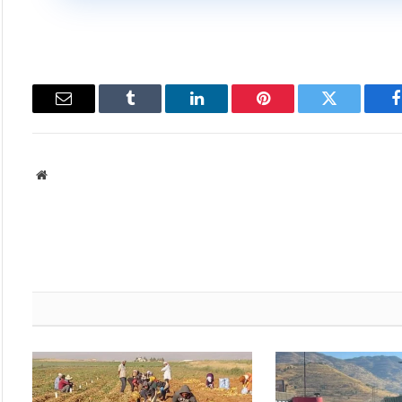
فيسبوك
تويتر
بينتيريست
لينكدإن
Tumblr
البريد
الإلكتروني
موقع
الويب