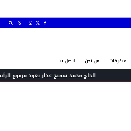
X
فيسبوك
الانستغرام
(Twitter)
متفرقات
من نحن
اتصل بنا
الحاج محمد سميح غدار يعود مرفوع الرأس بين أه