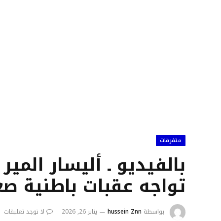
متفرقات
بالفيديو ـ أليسار المير 
تواجه عقبات باطنية صع
بواسطة
hussein Znn
يناير 26, 2026
لا توجد تعليقات