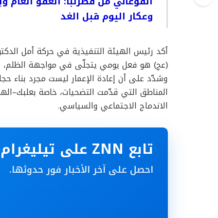
الفوعاني من قصرنبا: العفو العام و
وعكار اليوم قبل الغد
أكد رئيس الهيئة التنفيذية في حركة أمل الدكت
(عج) هو فعل يومي يتجلّى في مواجهة الظلم، ون
وشدّد على أن إعادة الإعمار ليست مجرد بناء حجار
المناطق التي قدّمت التضحيات، خاصة بعلبك–الهر
الاندماج الاجتماعي والسياسي.
تابع ZNN على تيليغرام
احصل على آخر الأخبار فور حدوثها.