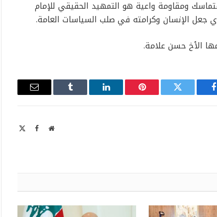
متماسك ومقاومة واعية هو التمهيد الحقيقي للإمام
ي جعل الإنسان وكرامته في صلب السياسات العامة.
ها الأخ حسن علامة.
فيسبوك
تويتر
بينتيريست
لينكدإن
Tumblr
البريد
الإلكتروني
موقع
X
فيسبوك
الويب
Twitter)