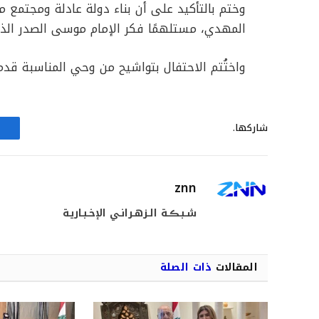
وختم بالتأكيد على أن بناء دولة عادلة ومجتمع 
المهدي، مستلهمًا فكر الإمام موسى الصدر الذ
واختُتم الاحتفال بتواشيح من وحي المناسبة قدم
شاركها.
znn
شـبـڪـة الـزهـرانـي الإخـبـاريـة
المقالات
ذات الصلة