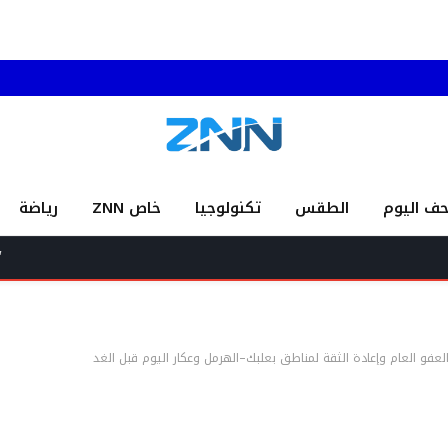
حف اليوم
الطقس
تكنولوجيا
خاص ZNN
رياضة
“سائق أجرة ب
العفو العام وإعادة الثقة لمناطق بعلبك–الهرمل وعكار اليوم قبل الغد