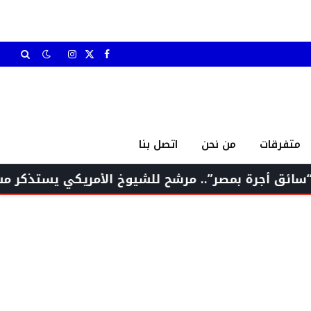
X
فيسبوك
الانستغرام
(Twitter)
متفرقات
من نحن
اتصل بنا
مصر”.. مرشح للشيوخ الأمريكي يستذكر مسيرته للولايات