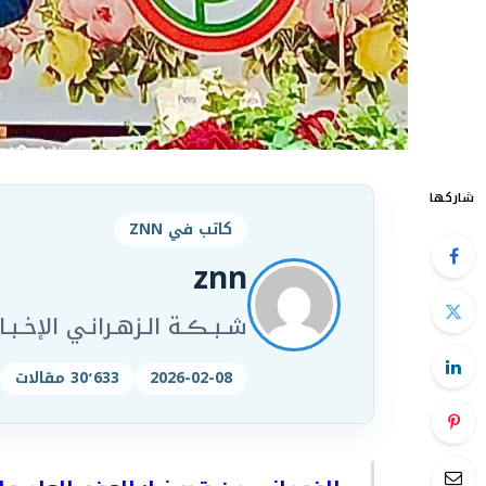
شاركها
كاتب في ZNN
znn
شـبـڪـة الـزهـرانـي الإخـبـار
2026-02-08
30٬633 مقالات