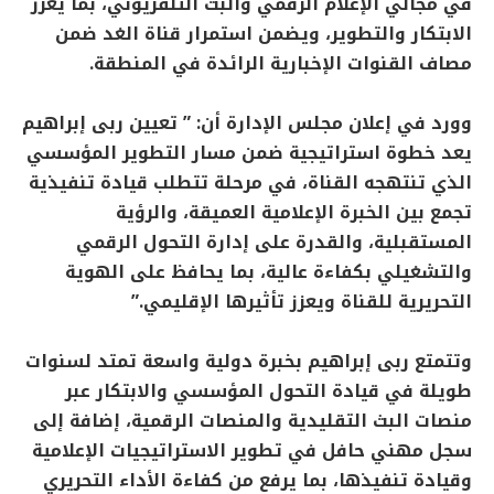
في مجالي الإعلام الرقمي والبث التلفزيوني، بما يعزز
الابتكار والتطوير، ويضمن استمرار قناة الغد ضمن
مصاف القنوات الإخبارية الرائدة في المنطقة.
وورد في إعلان مجلس الإدارة أن: ” تعيين ربى إبراهيم
يعد خطوة استراتيجية ضمن مسار التطوير المؤسسي
الذي تنتهجه القناة، في مرحلة تتطلب قيادة تنفيذية
تجمع بين الخبرة الإعلامية العميقة، والرؤية
المستقبلية، والقدرة على إدارة التحول الرقمي
والتشغيلي بكفاءة عالية، بما يحافظ على الهوية
التحريرية للقناة ويعزز تأثيرها الإقليمي.”
وتتمتع ربى إبراهيم بخبرة دولية واسعة تمتد لسنوات
طويلة في قيادة التحول المؤسسي والابتكار عبر
منصات البث التقليدية والمنصات الرقمية، إضافة إلى
سجل مهني حافل في تطوير الاستراتيجيات الإعلامية
وقيادة تنفيذها، بما يرفع من كفاءة الأداء التحريري