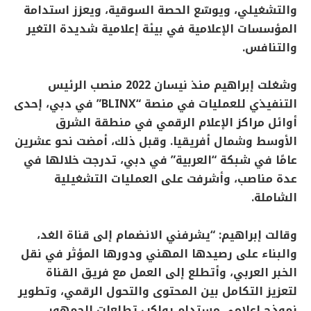
والتشغيلي، ويوسّع الحصة السوقية، ويعزز استدامة
المؤسسات الإعلامية في بيئة إعلامية شديدة التغير
والتنافس.
وشغلت إبراهيم منذ نيسان 2022 منصب الرئيس
التنفيذي للعمليات في منصة “BLINX” في دبي، إحدى
أوائل مراكز الإعلام الرقمي في منطقة الشرق
الأوسط وشمال أفريقيا. وقبل ذلك، أمضت نحو عشرين
عامًا في شبكة “العربية” في دبي، تدرجت خلالها في
عدة مناصب، وأشرفت على العمليات التشغيلية
الشاملة.
وقالت إبراهيم: “يشرفني الانضمام إلى قناة الغد،
والبناء على رصيدها المهني ودورها المؤثر في نقل
الخبر العربي، وأتطلع إلى العمل مع فريق القناة
لتعزيز التكامل بين المحتوى والتحول الرقمي، وتطوير
نموذج إعلامي مستدام يواكب تطلعات الجمهور