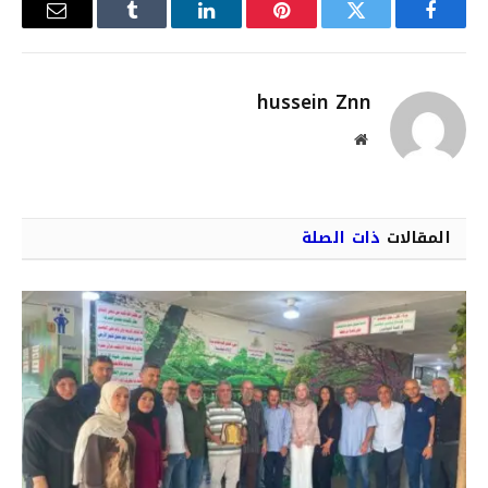
فيسبوك
تويتر
بينتيريست
لينكدإن
Tumblr
البريد
الإلكترو
hussein Znn
موقع
الويب
المقالات
ذات الصلة