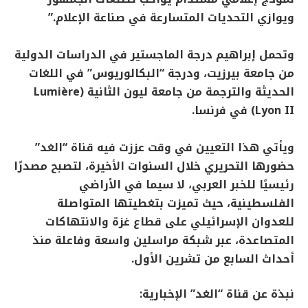
ويوازي التحديات المتسارعة في صناعة الإعلام.”
وتحمل إبراهيم درجة الماجستير في الدراسات الدولية
من جامعة بيرزيت، ودرجة “البكالوريوس” في اللغات
الحديثة والترجمة من جامعة ليون الثانية (Lumière
Lyon II) في فرنسا.
ويأتي هذا التعيين في وقت عززت فيه قناة “الغد”
حضورها التحريري خلال السنوات الأخيرة، لتصبح مصدرًا
رئيسيًا للخبر العربي، لا سيما في الأراضي
الفلسطينية، حيث تميزت بتغطيتها المتواصلة
للعدوان الإسرائيلي على قطاع غزة والانتهاكات
المتصاعدة، عبر شبكة مراسلين واسعة وفاعلة منذ
أحداث السابع من تشرين الأول.
نبذة عن قناة “الغد” الإخبارية: