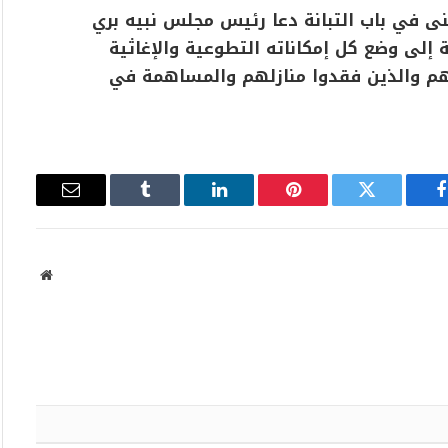
نى في باب التبانة دعا رئيس مجلس نبيه بري
 إلى وضع كل إمكاناته التطوعية والإغاثية
نهم والذين فقدوا منازلهم والمساهمة في
فيسبوك
تويتر
بينتيريست
لينكدإن
Tumblr
البريد
الإلكتروني
موقع
الويب