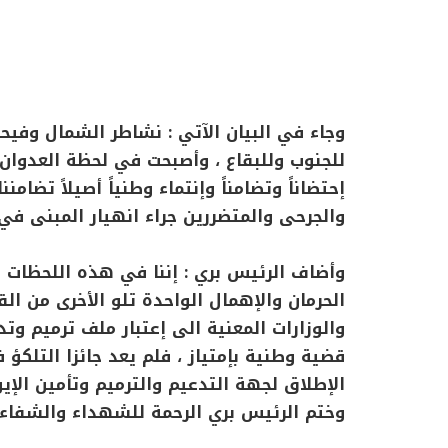
وجاء في البيان الآتي : نشاطر الشمال وفيح
للجنوب وللبقاع ، وأصبحت في لحظة العدوا
إحتضاناً وتضامناً وإنتماء وطنياً أصيلاً تضا
والجرحى والمتضررين جراء انهيار المبنى في 
وأضاف الرئيس بري : إننا في هذه اللحظات ا
الحرمان والإهمال الواحدة تلو الأخرى من الق
والوزارات المعنية الى إعتبار ملف ترميم وت
قضية وطنية بإمتياز ، فلم يعد جائزا التل
الإطلاق لجهة التدعيم والترميم وتأمين الإي
وختم الرئيس بري الرحمة للشهداء والشفاء 