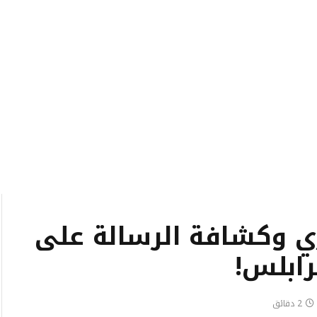
رّي وكشافة الرسالة على
رابلس!
2 دقائق