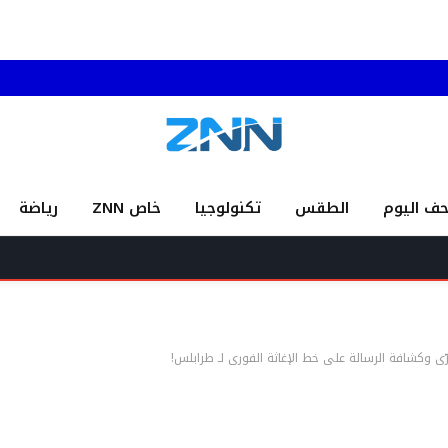
حف اليوم
الطقس
تكنولوجيا
خاص ZNN
رياضة
رّي وكشافة الرسالة على خط الإغاثة الفوري لـ طرابلس!