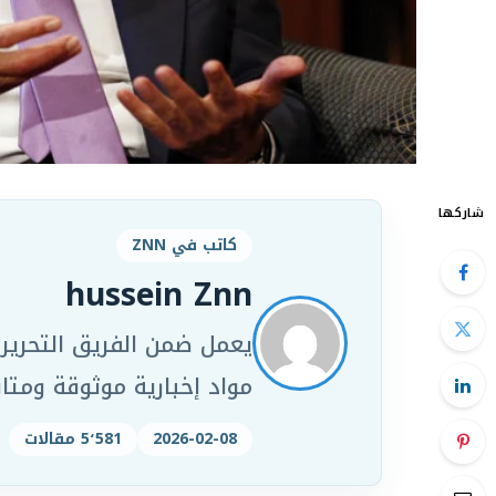
شاركها
كاتب في ZNN
hussein Znn
مواد إخبارية موثوقة ومت
2026-02-08
5٬581 مقالات