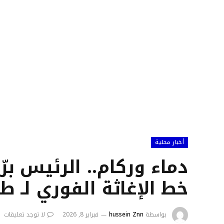
أخبار محلية
دماء وركام.. الرئيس ب
خط الإغاثة الفوري لـ ط
بواسطة
hussein Znn
فبراير 8, 2026
لا توجد تعليقات