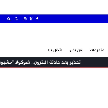
X
فيسبوك
الانستغرام
(Twitter)
متفرقات
من نحن
اتصل بنا
تحذير بعد حادثة البترون.. شوكولا “مشبوهة” تنقل ع