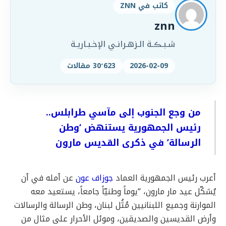
كاتب في ZNN
znn
شـبـڪـة الـزهـرانـي الإخـبـاريـة
2026-02-09
30٬623 مقالات
من وجع الجنوب إلى مآسي طرابلس..
رئيس الجمهورية يستنهض ‘وطن
الرسالة’ في ذكرى القديس مارون
أعرب رئيس الجمهورية العماد
جوزاف عون
عن أمله في أن
يُشكّل عيد مار مارون، “يوماً وطنيّاً جامعاً، يستعيد معه
الموارنة وجميع اللبنانيين مُثُل لبنان، وطن الرسالة والرسالات
وأرض القديسين والصديقين، وموئل الأحرار على مثال من