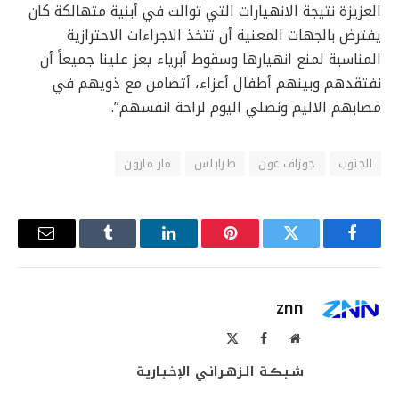
العزيزة نتيجة الانهيارات التي توالت في أبنية متهالكة كان
يفترض بالجهات المعنية أن تتخذ الاجراءات الاحترازية
المناسبة لمنع انهيارها وسقوط أبرياء يعز علينا جميعاً أن
نفتقدهم وبينهم أطفال أعزاء، أتضامن مع ذويهم في
مصابهم الاليم ونصلي اليوم لراحة انفسهم”.
الجنوب
جوزاف عون
طرابلس
مار مارون
فيسبوك
تويتر
بينتيريست
لينكدإن
Tumblr
البريد
الإلكترو
znn
موقع
فيسبوك
X
الويب
(Twitter)
شـبـڪـة الـزهـرانـي الإخـبـاريـة