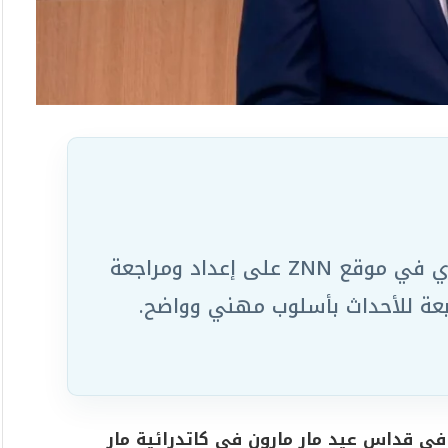
يعمل ضمن الفريق التحريري في موقع ZNN على إعداد ومراجعة
ابعة للأحداث بأسلوب مهني وواضح.
في قداس عيد مار مارون في كاتدرائية مار