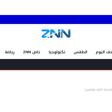
حف اليوم
الطقس
تكنولوجيا
خاص ZNN
رياضة
لضحايا كارثة طرابلس!