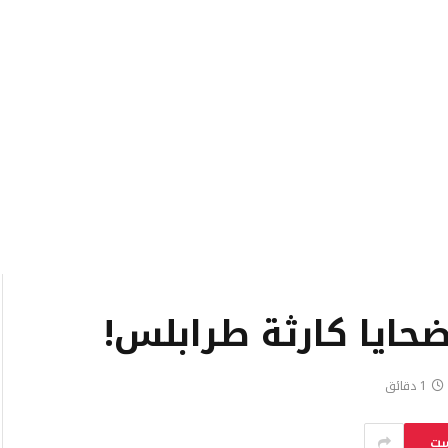
ضحايا كارثة طرابلس!
1 دقائق
ست