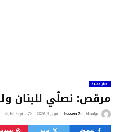
أخبار محلية
مرقص: نصلّي للبنان ول
بواسطة
hussein Znn
فبراير 9, 2026
لا توجد تعليقات
فيسبوك
تويتر
بينتيري