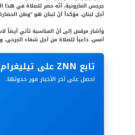
جرجس المارونية، أنّه حضر للصلاة في هذا 
أجل لبنان، مؤكداً أنّ لبنان هو “وطن الحضارة
وأشار مرقص إلى أنّ المناسبة تأتي أيضاً لا
أمس، داعياً للصلاة من أجل شفاء الجرحى، 
تابع ZNN على تيليغرام
احصل على آخر الأخبار فور حدوثها.