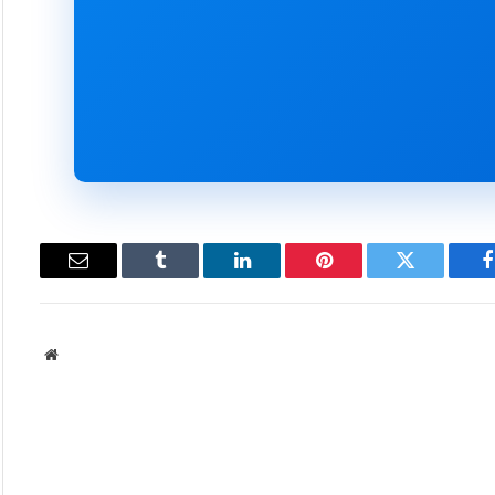
فيسبوك
تويتر
بينتيريست
لينكدإن
Tumblr
البريد
الإلكتروني
موقع
الويب