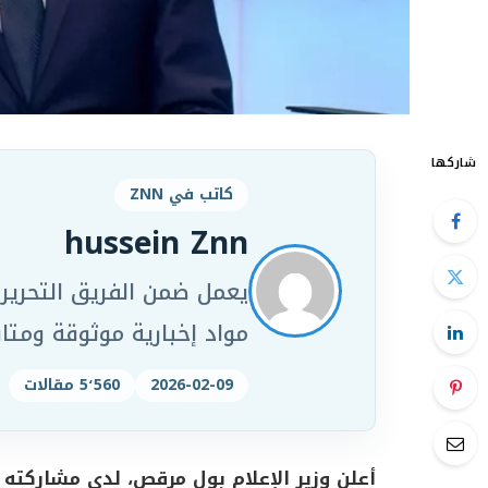
شاركها
كاتب في ZNN
hussein Znn
مواد إخبارية موثوقة ومت
2026-02-09
5٬560 مقالات
أعلن وزير الإعلام بول مرقص، لدى مشاركته 