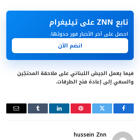
تابع ZNN على تيليغرام
احصل على آخر الأخبار فور حدوثها.
انضم الآن
فيما يعمل الجيش اللبناني على ملاحقة المحتجّين
والسعي إلى إعادة فتح الطرقات.
فيسبوك
تويتر
بينتيريست
لينكدإن
Tumblr
البريد
الإلكترو
hussein Znn