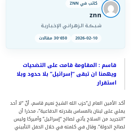
كاتب في ZNN
znn
شـبـڪـة الـزهـرانـي الإخـبـاريـة
2026-02-10
30٬650 مقالات
قاسم : المقاومة قامت على التضحيات
ويهمنا ان تبقى “إسرائيل” بلا حدود وبلا
استقرار
أكد الأمين العام ل”حزب الله الشيخ نعيم قاسم، أنّ “لا أحد
يملي على لبنان بالمساس بقدرته الدفاعية”، محذرا أن
“التجريد من السلاح يأتي لصالح “إسرائيل” وأميركا وليس
لصالح الدولة”. وقال في كلمته في خلال الحفل التأبيني