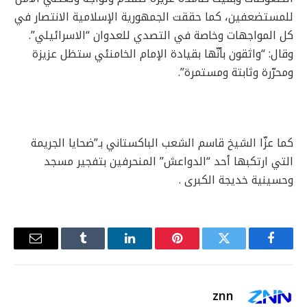
للمستضعفين، كما حققت الجمهورية الإسلامية الانتصار في
كل المواجهات وخاصة في التصدي للعدوان “الاسرائيلي”.
وقال: “واثقون بأنّها بقيادة الإمام الخامنئي ستظل عزيزة
ومحرّرة وثابتة ومستمرة”.
كما عزّا الشيخ قاسم الشعب الباكستاني بـ”ضحايا الجريمة
التي ارتكبها أحد “الدواعش” المنحرفين بتفجير مسجد
وحسينية خديجة الكبرى .
فيسبوك
تويتر
بينتيريست
لينكدإن
Tumblr
البريد
الإلكترو
znn