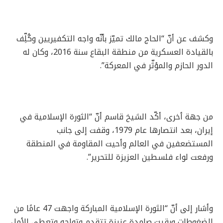
وكشف عن أنّ “الحاج مالك تميّز بأنّه واجه التكفيريين وكُلِّف
بالقيادة العسكرية من منطقة البقاع سنة 2016، وكان له
الدور الحازم والمؤثّر في المعركة”.
من جهة أخرى، أكّد الشيخ قاسم أنّ “الثورة الإسلامية في
إيران، بعد انتصارها عام 1979، وقفت إلى جانب
المستضعفين في العالم وأحيت المقاومة في المنطقة
ورفعت لواء فلسطين العزيزة للتحرير”.
وأشار إلى أنّ “الثورة الإسلامية المباركة واجهت 47 عامًا من
الضغوطات وبقيت صامدة عزيزة تتقدم وتواجه وتعطي الأمل