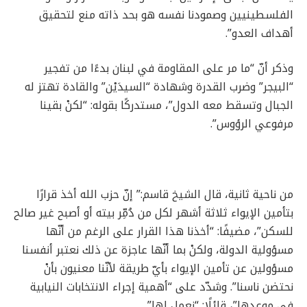
الفلسطينيين وصمودنا نفسه هو بحد ذاته منع لتحقيق
أهداف العدو”.
وذكر أنّ “ما مر على المقاومة في لبنان بدءًا من تفجير
“البيجر” وضرب القدرة وشهادة “السيدَيْن” والقادة تهتز له
الجبال وتسقط معه الدول”، مستدركًا بقوله: “لكنْ بقينا
مرفوعي الرؤوس”.
من ناحية ثانية، قال الشيخ قاسم:” إنّ حزب الله أخذ قرارًا
بتأمين الإيواء ثلاثة أشهر لكل من دُمِّر بيته أو أصبح غير صالح
للسكن”، مضيفًا: “أخذنا هذا القرار على الرغم من أنّها
مسؤولية الدولة، ولكنْ بما أنّها عاجزة عن ذلك نعتبر أنفسنا
مسؤولين عن تأمين الإيواء بأيّ طريقة لأنّنا معنيون بأنْ
نحتضن ناسنا”. وشدّد على “أهمية إجراء الانتخابات النيابية
في موعدها”، قائلًا: “نعمل لها”.