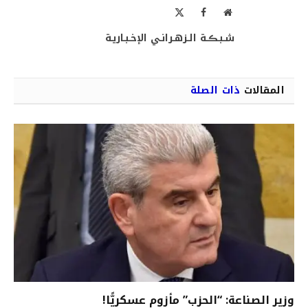
موقع
فيسبوك
X
الويب
(Twitter)
شـبـڪـة الـزهـرانـي الإخـبـاريـة
المقالات
ذات الصلة
وزير الصناعة: “الحزب” مأزوم عسكريًّا!