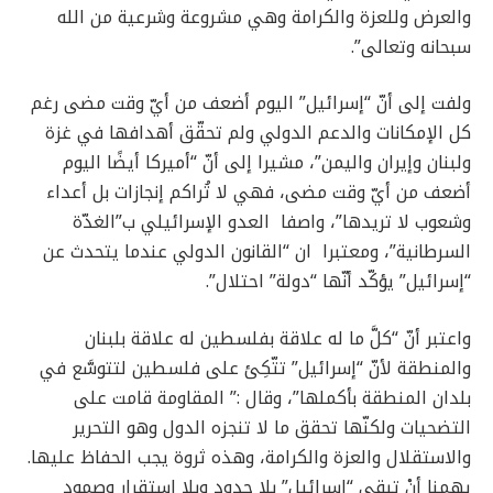
والعرض وللعزة والكرامة وهي مشروعة وشرعية من الله
سبحانه وتعالى”.
ولفت إلى أنّ “إسرائيل” اليوم أضعف من أيّ وقت مضى رغم
كل الإمكانات والدعم الدولي ولم تحقّق أهدافها في غزة
ولبنان وإيران واليمن”، مشيرا إلى أنّ “أميركا أيضًا اليوم
أضعف من أيّ وقت مضى، فهي لا تُراكم إنجازات بل أعداء
وشعوب لا تريدها”، واصفا العدو الإسرائيلي ب”الغدّة
السرطانية”، ومعتبرا ان “القانون الدولي عندما يتحدث عن
“إسرائيل” يؤكّد أنّها “دولة” احتلال”.
واعتبر أنّ “كلَّ ما له علاقة بفلسطين له علاقة بلبنان
والمنطقة لأنّ “إسرائيل” تتّكِئ على فلسطين لتتوسَّع في
بلدان المنطقة بأكملها”، وقال :” المقاومة قامت على
التضحيات ولكنّها تحقق ما لا تنجزه الدول وهو التحرير
والاستقلال والعزة والكرامة، وهذه ثروة يجب الحفاظ عليها.
يهمنا أنْ تبقى “إسرائيل” بلا حدود وبلا استقرار وصمود