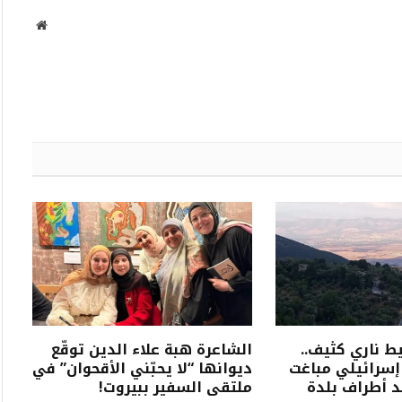
موقع
الويب
ط ناري كثيف..
الشاعرة هبة علاء الدين توقّع
سرائيلي مباغت
ديوانها “لا يحبّني الأقحوان” في
د أطراف بلدة
ملتقى السفير ببيروت!