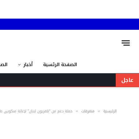
الصفحة الرئسية
أخبار
الص
عاجل
الرئيسية
متفرقات
حملة دعم من “تلفزيون لبنان” لإغاثة منكوبي ط
»
»