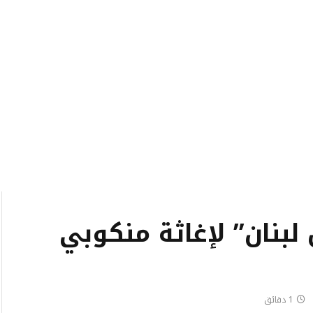
لبنان” لإغاثة منكوبي
1 دقائق