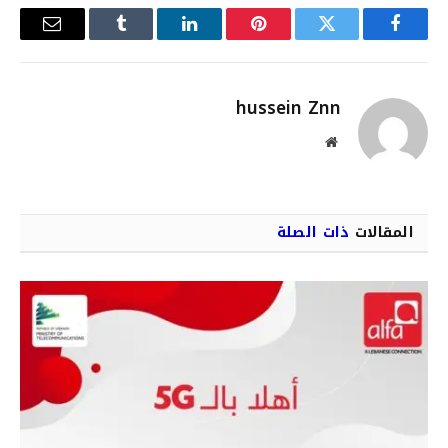
فيسبوك
تويتر
بينتيريست
لينكدإن
Tumblr
البريد
الإلكترو
hussein Znn
موقع
الويب
المقالات
ذات الصلة