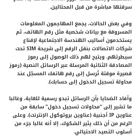
سرقتها مباشرة من قبل المحتالين.
وفي بعض الحالات، يجمع المهاجمون المعلومات
المسروقة مع بيانات شخصية مثل رقم الهاتف، ثم
يستخدمون أساليب الهندسة الاجتماعية لإقناع
شركات الاتصالات بنقل الرقم إلى شريحة SIM تحت
سيطرتهم. ويتيح لهم ذلك الوصول إلى رموز
المصادقة الثنائية المرسلة عبر الرسائل النصية (رموز
قصيرة موقتة تُرسل إلى رقم هاتفك المسجّل عند
محاولة تسجيل الدخول إلى حسابك).
وأفاد الضحايا بأن الرسائل تبدو رسمية للغاية، وغالبا
ما تشير إلى “محاولات تسجيل دخول” سابقة من
عناوين IP أجنبية (عناوين بروتوكول الإنترنت). وعلى
الرغم من أن ذلك يثير الشكوك، إلا أنه غالبا جزء من
أسلوب التصيد الاحتيالي.