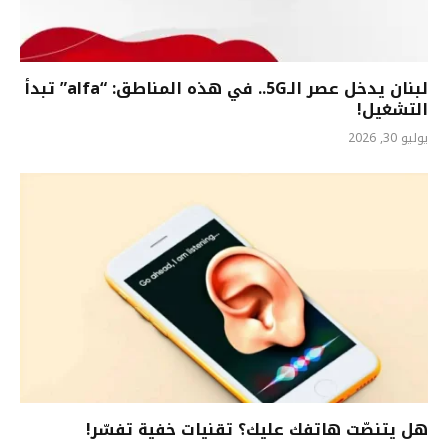
لبنان يدخل عصر الـ5G.. في هذه المناطق: “alfa” تبدأ
التشغيل!
يوليو 30, 2026
هل يتنصّت هاتفك عليك؟ تقنيات خفية تفسّر!