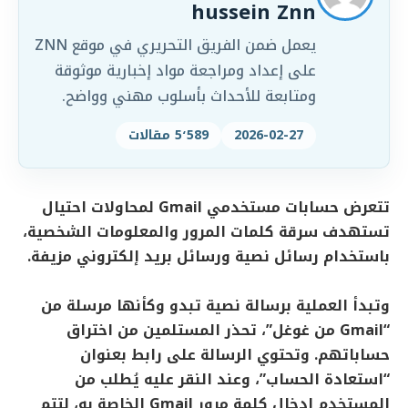
hussein Znn
يعمل ضمن الفريق التحريري في موقع ZNN
على إعداد ومراجعة مواد إخبارية موثوقة
ومتابعة للأحداث بأسلوب مهني وواضح.
2026-02-27
5٬589 مقالات
تتعرض حسابات مستخدمي Gmail لمحاولات احتيال
تستهدف سرقة كلمات المرور والمعلومات الشخصية،
باستخدام رسائل نصية ورسائل بريد إلكتروني مزيفة.
وتبدأ العملية برسالة نصية تبدو وكأنها مرسلة من
“Gmail من غوغل”، تحذر المستلمين من اختراق
حساباتهم. وتحتوي الرسالة على رابط بعنوان
“استعادة الحساب”، وعند النقر عليه يُطلب من
المستخدم إدخال كلمة مرور Gmail الخاصة به، لتتم