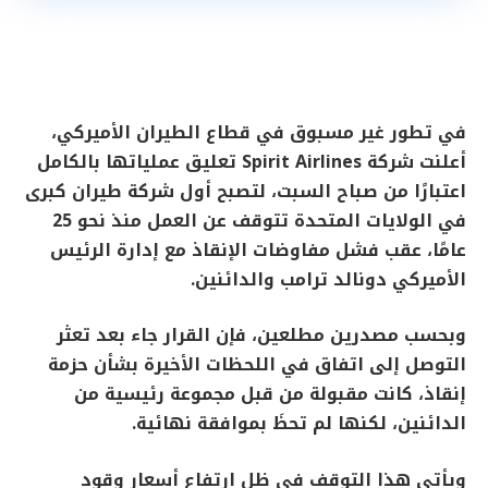
في تطور غير مسبوق في قطاع الطيران الأميركي،
أعلنت شركة Spirit Airlines تعليق عملياتها بالكامل
اعتبارًا من صباح السبت، لتصبح أول شركة طيران كبرى
في الولايات المتحدة تتوقف عن العمل منذ نحو 25
عامًا، عقب فشل مفاوضات الإنقاذ مع إدارة الرئيس
الأميركي دونالد ترامب والدائنين.
وبحسب مصدرين مطلعين، فإن القرار جاء بعد تعثر
التوصل إلى اتفاق في اللحظات الأخيرة بشأن حزمة
إنقاذ، كانت مقبولة من قبل مجموعة رئيسية من
الدائنين، لكنها لم تحظَ بموافقة نهائية.
ويأتي هذا التوقف في ظل ارتفاع أسعار وقود