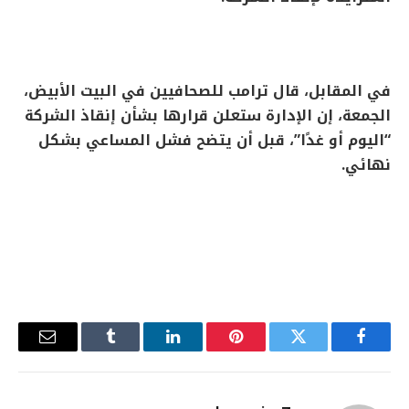
في المقابل، قال ترامب للصحافيين في البيت الأبيض،
الجمعة، إن الإدارة ستعلن قرارها بشأن إنقاذ الشركة
“اليوم أو غدًا”، قبل أن يتضح فشل المساعي بشكل
نهائي.
فيسبوك
تويتر
بينتيريست
لينكدإن
Tumblr
البريد
الإلكترو