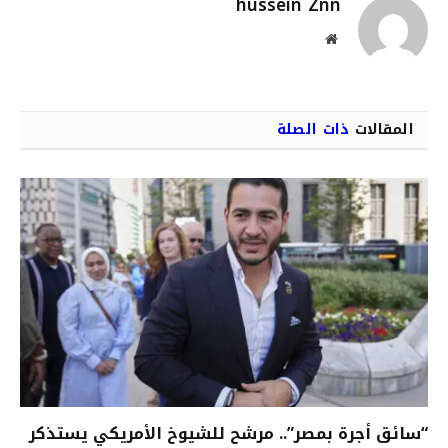
hussein Znn
موقع
الويب
المقالات
ذات الصلة
“سائق أجرة بمصر”.. مرشح للشيوخ الأمريكي يستذكر