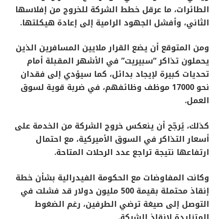
الطائرات، ما عرقل خطط الشركة للخروج من إفلاسها
الثاني، وأفشل الجهود الرامية إلى إعادة هيكلتها.
ومن المتوقع أن يضع القرار ملايين المسافرين الذين
يحملون تذاكر “سبيريت” في الأشهر المقبلة أمام
تحديات كبيرة لإيجاد بدائل، كما سيؤدي إلى فقدان
نحو 17000 موظف وظائفهم، في ضربة قوية لسوق
العمل.
كذلك، يُرجّح أن ينعكس خروج الشركة من الخدمة على
أسعار التذاكر في السوق الأميركية، مع احتمال
ارتفاعها نتيجة تراجع عدد الرحلات المتاحة.
وكانت المفاوضات مع الحكومة الفيدرالية بشأن خطة
إنقاذ محتملة بقيمة 500 مليون دولار قد فشلت في
التوصل إلى صيغة ترضي الطرفين، رغم الضغوط
المتزايدة لإنقاذ الشركة.