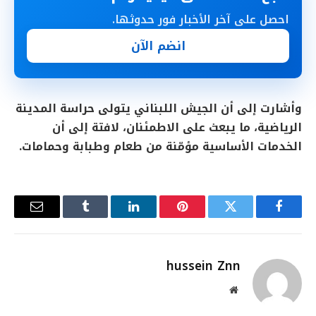
احصل على آخر الأخبار فور حدوثها.
انضم الآن
وأشارت إلى أن الجيش اللبناني يتولى حراسة المدينة
الرياضية، ما يبعث على الاطمئنان، لافتة إلى أن
الخدمات الأساسية مؤمّنة من طعام وطبابة وحمامات.
فيسبوك
تويتر
بينتيريست
لينكدإن
Tumblr
البريد
الإلكترو
hussein Znn
موقع
الويب