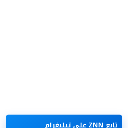
تابع ZNN على تيليغرام