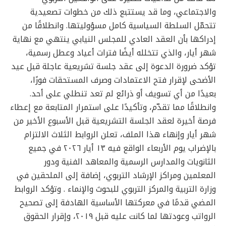
والاجتماعي، وما قد يستتبع ذلك من خطوات تصعيدية
تتحمّل السلطة السياسية كامل مسؤوليتها. وانطلاقًا من
إدراكها بأن العقد العادي للمجلس النيابي ينتهي مع نهاية
شهر أيار، والذي تتخلله أيضًا فترات أعياد وعطل رسمية،
تؤكد ضرورة الدعوة إلى عقد جلسة تشريعية عاجلة قبل عيد
الأضحى لإقرار فتح الاعتمادات وصرف المستحقات فورًا،
بعيدًا من أي تسويف أو ذرائع لم تعد تنطلي على أحد.
وانطلاقًا مما تقدّم، وتأكيدًا على استمرار المتابعة مع إعطاء
فرصة أخيرة لعقد الجلسة التشريعية قبل الأسبوع الأخير من
شهر أيار وإنهاء هذا الملف، تعلن الروابط الثلاث الالتزام
بالإضراب يوم الأربعاء الواقع فيه ١٣ أيار ٢٠٢٦ في جميع
الثانويات والمدارس الرسمية والمعاهد الفنية ودور
المعلمين ومراكز الإرشاد التربوي، إضافة إلى الملحقين في
وزارة التربية والمركز التربوي للبحوث والإنماء . وتؤكد الروابط
المضي قدمًا في معركتها الأساسية الهادفة إلى تصحيح
الرواتب وعودتها لما كانت عليه قبل ٢٠١٩، وإقرار الحقوق