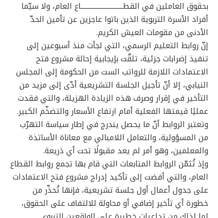
بحقوق العاملين في القطـــــــــــــــــــــــــــــاع العام، ولا سيّما
أفراد الأسرة التربوية الذين باتوا عاجزين عن تأمين الحدّ
الأدنى من مقومات العيش الكريم.
إنّ روابط التعليم الرسمي، التي لجأت منذ أسبوعين إلى
تنفيذ إضرابات جزئية، تلقّت بإيجابية إحالة مشروع فتح
الاعتمادات اللازمة للرواتب الست من الحكومة إلى المجلس
النيابي، إلا أنّ تأجيل الجلسة التشريعية أدّى إلى مزيد من
التأخير في إقرار وصرف هذه الزيادة الهزيلة، والتي فقدت
عمليًا قيمتها الفعلية أمام ارتفاع الأسعار والتضخّم الكبير.
وتعتبر الروابط أنّ ما يحصل يندرج في إطار سياسة التهرّب
من المسؤولية، والتعامل اللامبالي مع معاناة الأساتذة
والمعلمين، وهو أمر لم يعد مقبولًا تحت أي ذريعة.
وإذ تُثمّن الروابط المتابعات التي قام بها تجمع روابط القطاع
العام، والتي أفضت إلى تأكيد إدراج مشروع فتح الاعتمادات
على جدول أعمال أول جلسة تشريعية، فإنها تُحذّر من
خطورة أي تأخير إضافي أو محاولة للالتفاف على الحقوق،
لما لذلك من تداعيات خطيرة على الواقعين التربوي