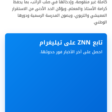
كاملة غير منقوصة، وإدخالها في صلب الراتب، بما يحفظ
كرامة الأستاذ والمعلم، ويؤمّن الحد الأدنى من الاستقرار
المعيشي والتربوي، ويصون المدرسة الرسمية ودورها
الوطني.
تابع ZNN على تيليغرام
احصل على آخر الأخبار فور حدوثها.