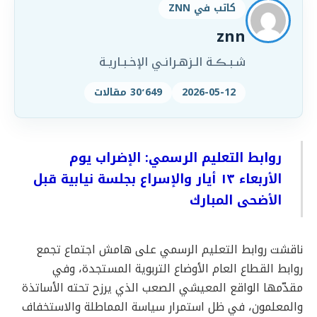
كاتب في ZNN
znn
شـبـڪـة الـزهـرانـي الإخـبـاريـة
2026-05-12
30٬649 مقالات
روابط التعليم الرسمي: الإضراب يوم
الأربعاء ١٣ أيار والإسراع بجلسة نيابية قبل
الأضحى المبارك
ناقشت روابط التعليم الرسمي على هامش اجتماع تجمع
روابط القطاع العام الأوضاع التربوية المستجدة، وفي
مقدّمها الواقع المعيشي الصعب الذي يرزح تحته الأساتذة
والمعلمون، في ظل استمرار سياسة المماطلة والاستخفاف