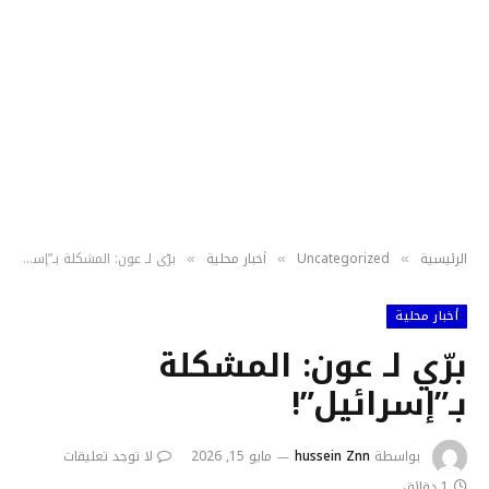
الرئيسية
Uncategorized
أخبار محلية
برّي لـ عون: المشكلة بـ”إسرائيل”!
»
»
»
أخبار محلية
برّي لـ عون: المشكلة
بـ”إسرائيل”!
بواسطة
hussein Znn
مايو 15, 2026
لا توجد تعليقات
1 دقائق