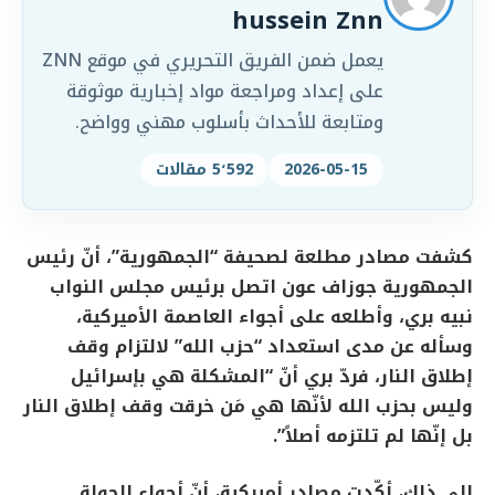
hussein Znn
يعمل ضمن الفريق التحريري في موقع ZNN
على إعداد ومراجعة مواد إخبارية موثوقة
ومتابعة للأحداث بأسلوب مهني وواضح.
2026-05-15
5٬592 مقالات
كشفت مصادر مطلعة لصحيفة “الجمهورية”، أنّ رئيس
الجمهورية جوزاف عون اتصل برئيس مجلس النواب
نبيه بري، وأطلعه على أجواء العاصمة الأميركية،
وسأله عن مدى استعداد “حزب الله” لالتزام وقف
إطلاق النار، فردّ بري أنّ “المشكلة هي بإسرائيل
وليس بحزب الله لأنّها هي مَن خرقت وقف إطلاق النار
بل إنّها لم تلتزمه أصلاً”.
إلى ذلك، أكّدت مصادر أميركية، أنّ أجواء الجولة