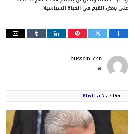
وختم: “نأسف ونأمل ان يستمر هذا النهج لنحافظ
على بعض القيم في الحياة السياسية”.
فيسبوك
تويتر
بينتيريست
لينكدإن
Tumblr
البريد
الإلكترو
hussein Znn
موقع
الويب
المقالات
ذات الصلة