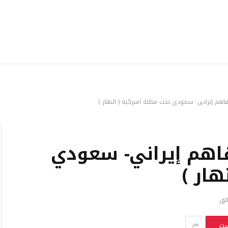
فاهم إيراني- سعودي تحت مظلة أميركية ( النهار )
فاهم إيراني- سعودي
هار )
ست