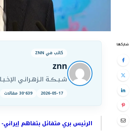
شاركها
كاتب في ZNN
znn
شـبـڪـة الـزهـرانـي الإخـبـار
2026-05-17
30٬639 مقالات
الرئيس بري متفائل بتفاهم إيراني- 