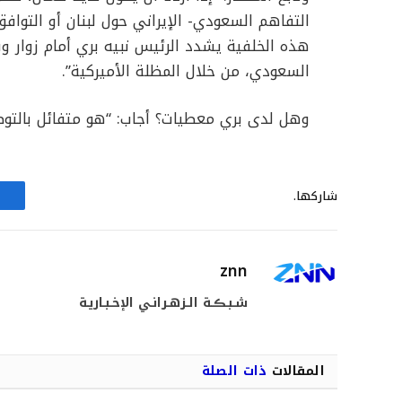
التفاهم السعودي- الإيراني حول لبنان أو التوا
هذه الخلفية يشدد الرئيس نبيه بري أمام زوار و
السعودي، من خلال المظلة الأميركية”.
وهل لدى بري معطيات؟ أجاب: “هو متفائل بالتوصل
شاركها.
znn
شـبـڪـة الـزهـرانـي الإخـبـاريـة
المقالات
ذات الصلة