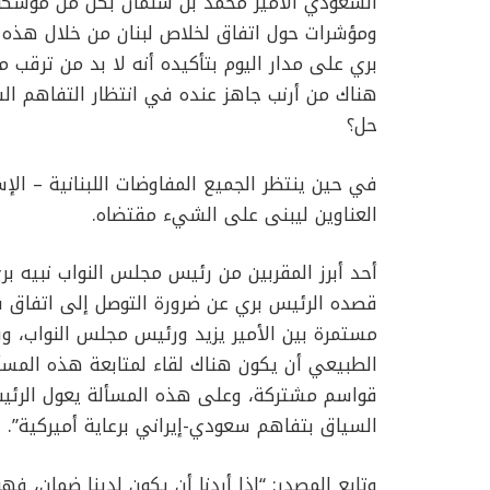
السعودي الأمير محمد بن سلمان بكل من موسكو 
ومؤشرات حول اتفاق لخلاص لبنان من خلال هذه ا
بري على مدار اليوم بتأكيده أنه لا بد من ترقب م
هناك من أرنب جاهز عنده في انتظار التفاهم الس
حل؟
في حين ينتظر الجميع المفاوضات اللبنانية – الإ
العناوين ليبنى على الشيء مقتضاه.
أحد أبرز المقربين من رئيس مجلس النواب نبيه بري 
قصده الرئيس بري عن ضرورة التوصل إلى اتفاق س
مستمرة بين الأمير يزيد ورئيس مجلس النواب، و
الطبيعي أن يكون هناك لقاء لمتابعة هذه المسأ
قواسم مشتركة، وعلى هذه المسألة يعول الرئيس
السياق بتفاهم سعودي-إيراني برعاية أميركية”.
وتابع المصدر: “إذا أردنا أن يكون لدينا ضمان، فه