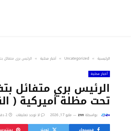
الرئيسية
Uncategorized
أخبار محلية
الرئيس بري متفائل بت
»
»
»
أخبار محلية
الرئيس بري متفائل بت
تحت مظلة أميركية ( الن
بواسطة
znn
مايو 17, 2026
لا توجد تعليقات
2 دقائق
فيسبوك
تويتر
بينتيري