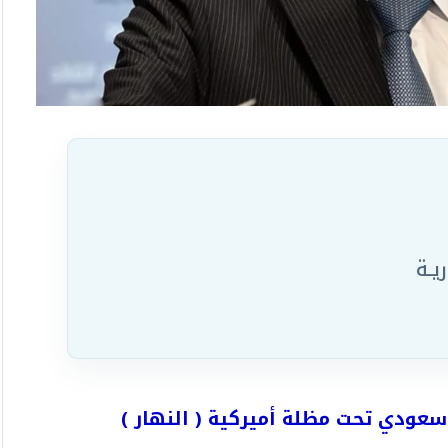
يـة
سعودي تحت مظلة أميركية ( النهار )