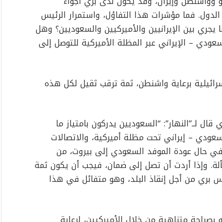
وواشنطن وإيران، وقد يكون لدى بري أجواء
لدول. فما مؤشرات هذا التفاؤل، واستمرار الرئيس
ا يجري بين الإيرانيين والأميركيين والسعوديين؟ وهل
عودي – الإيراني عبر المظلة الأميركية للتوصل إلى
سرائيلية برعاية واشنطن، ثمة ترقب ثقيل لكل هذه
قال لــ”النهار”: “السعوديين يدركون بامتياز ما
عودي – إيراني تحت مظلة أميركية، والاتصالات
في حال عودة الموفد السعودي إلى بيروت، من
لة. وإذا أردت أن تصل إلى ضمان، فيجب أن يكون ثمة
 بري من أجل إنقاذ البلد، وهو متفائل في هذا
و بصراحة متناهية من خلال الأميركيين، لرعاية