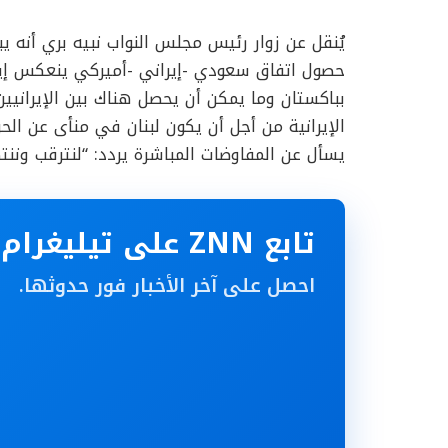
يُنقل عن زوار رئيس مجلس النواب نبيه بري أنه يب
حصول اتفاق سعودي -إيراني -أميركي ينعكس إيجابا
بباكستان وما يمكن أن يحصل هناك بين الإيرانيين
الإيرانية من أجل أن يكون لبنان في منأى عن الحر
يسأل عن المفاوضات المباشرة يردد: “لنترقب وننت
تابع ZNN على تيليغرام
احصل على آخر الأخبار فور حدوثها.