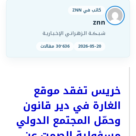
كاتب في ZNN
znn
شـبـڪـة الـزهـرانـي الإخـبـاريـة
2026-05-20
30٬636 مقالات
خريس تفقد موقع
الغارة في دير قانون
وحمّل المجتمع الدولي
مسؤولية الصمت عن