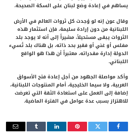
يساهم في إعادة وضع لبنان على السكة الصحيحة.
وقال عون إنه لو وُجدت كل ثروات العالم في الأرض
اللبنانية من دون إرادة سليمة، فإن استثمار هذه
الثروات يبقى مستحيلاً، مشيراً إلى أنه لا يوجد بلد
مفلس أو غني أو فقير بحد ذاته، بل هناك بلد تُسيء
الدولة إدارة مقدراته، معتبراً أن هذا هو الواقع
اللبناني.
وأكد مواصلة الجهود من أجل إعادة فتح الأسواق
العربية، ولا سيما الخليجية، أمام المنتوجات اللبنانية،
إضافة إلى العمل على استعادة الثقة التي تعرضت
للاهتزاز بسبب عدة عوامل في الفترة الماضية.
فيسبوك
تويتر
بينتيريست
لينكدإن
Tumblr
البريد