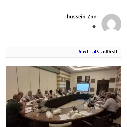
الإلكترو
hussein Znn
موقع
الويب
المقالات
ذات الصلة