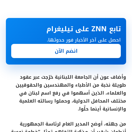
تابع ZNN على تيليغرام
احصل على آخر الأخبار فور حدوثها.
انضم الآن
وأضاف عون أن الجامعة اللبنانية خرّجت عبر عقود
طويلة نخبة من الأطباء والمهندسين والحقوقيين
والعلماء، الذين أسهموا في رفع اسم لبنان في
مختلف المحافل الدولية، وحملوا رسالته العلمية
والإنسانية أينما حلّوا.
من جهته، أوضح المدير العام لرئاسة الجمهورية