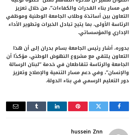
أنطوان شقير أن مذكرة التفاهم تمثل “خطوة نوعية
في مسار بناء القدرات والكفاءات”، من خلال تعزيز
التعاون بين أساتذة وطلاب الجامعة الوطنية وموظفي
الرئاسة الأولى، بما يتيح تبادل الخبرات وتطوير الأداء
الإداري والمؤسساتي.
بدوره، أشار رئيس الجامعة بسام بدران إلى أن هذا
التعاون يلتقي مع مشروع النهوض الوطني، مؤكدًا أن
الجامعة والرئاسة تتقاطعان في خدمة “لبنان الرسالة
والإنسان”، وفي دعم مسار التنمية والإصلاح وتعزيز
دور التعليم الرسمي في بناء الدولة.
فيسبوك
تويتر
بينتيريست
لينكدإن
Tumblr
البريد
الإلكترو
hussein Znn