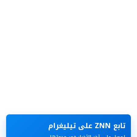
تابع ZNN على تيليغرام