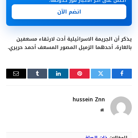
احصل على آخر الأخبار فور حدوثها.
انضم الآن
يذكر أن الجريمة الاسرائيلية أدت لارتقاء مسعفين
بالغارة، أحدهما الزميل المصور المسعف أحمد حريري.
فيسبوك
تويتر
بينتيريست
لينكدإن
Tumblr
البريد
الإلكترو
hussein Znn
موقع
الويب
المقالات
ذات الصلة