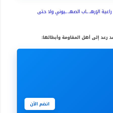
اعية الإرهـ.ـاب الصهـ.ـيوني ولا حتى
د رعد إلى أهل المقاومة وأبطالها:
انضم الآن