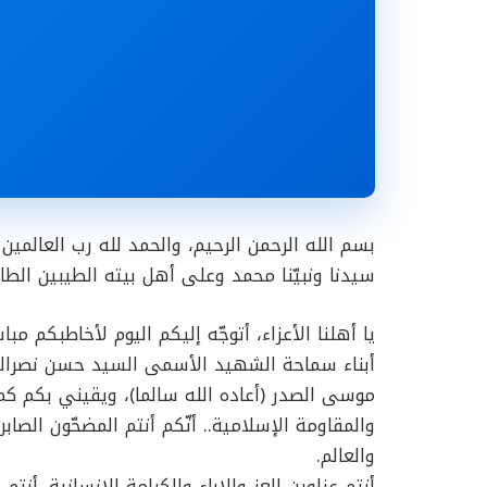
بسم الله الرحمن الرحيم، والحمد لله رب العالمي
سيدنا ونبيّنا محمد وعلى أهل بيته الطيبين الطاه
يا أهلنا الأعزاء، أتوجّه إليكم اليوم لأخاطبكم م
أبناء سماحة الشهيد الأسمى السيد حسن نصرالله
موسى الصدر (أعاده الله سالما)، ويقيني بكم كم
والمقاومة الإسلامية.. أنّكم أنتم المضحّون الصاب
والعالم.
أنتم عناوين العز والإباء والكرامة الإنسانية. أنت