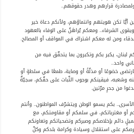
لمصادرة قرارهم وهدر حقوقهم..
ين أيًّا تكن هويتهم وانتماؤهم، ولأنكم دعاة خير
يقوى الشرفاء.. ومعكم يُراهَنُ على الوفاء بالعهود
لأصدقاء ومن له معكم اشتراك في المواقف أو المصالح.
 لبنان، يكبر بكم وتكبرون بما يتحقّق فيه من
اني واحد..
رتضى خضوعًا أو مذلّةً أو وصاية، طمعًا في سلطةٍ أو
 وشعبه، فيقينكم بوجوب الثّبات على حقّكم، سجيّةٌ
وا من جحرٍ مرّتين.
والأسرى.. بكم يسمو الوطن ويتشرّف المواطنون.. وأنتم
م أو مغترباتكم، في سلمكم أو مقاومتكم، مع
ميلٍ دائم بإخلاصكم وصبركم وتضحياتكم وتعاونكم
رصكم على استقلال وسيادة وكرامة بلدكم وكلّ