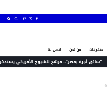
X
فيسبوك
الانستغرام
(Twitter)
متفرقات
من نحن
اتصل بنا
ة بمصر”.. مرشح للشيوخ الأمريكي يستذكر مسيرته للولا
نة