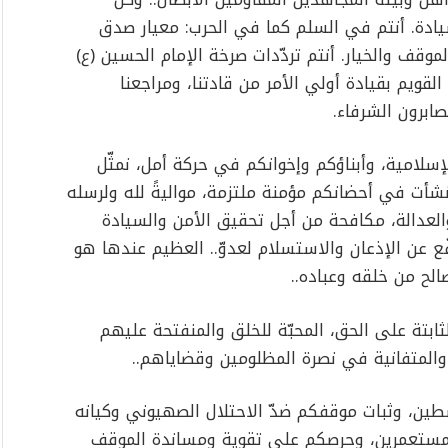
لسيادة. أنتم في السلم كما في الحرب: معيار صدق
موقف والخيار. أنتم تردّدات صرخة الإمام الحسين (ع)
لقويم بقيادة أولي الأمر من قادتنا، ومراجعنا
صابرون الشرفاء.
إسلامية، وأبناؤكم وإخوانكم في حركة أمل، نمثّل
شأت في أحضانكم مؤمنة ملتزمة، مواليةً لله ولرسله
 والعدالة، مكافحة من أجل تحقيق الأمن والسيادة
رفّع عن الإذعان والاستسلام لعدوّ.. العظيم عندها هو
صالح من خلقه وعباده..
ثابتة على الحق، المحبّة للخلق والمنفتحة عليهم
 والمتفانية في نصرة المظلومين وقضاياهم..
طين، وثبات موقفكم ضدّ الاحتلال الصهيوني وكيانه
 المستعمرين، وحرصكم على تقوية ومساندة الموقف