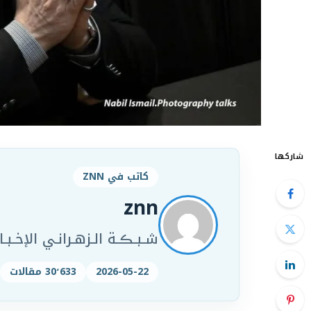
شاركها
كاتب في ZNN
znn
شـبـڪـة الـزهـرانـي الإخـبـار
2026-05-22
30٬633 مقالات