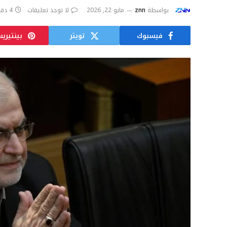
بواسطة
znn
مايو 22, 2026
لا توجد تعليقات
4 دقائق
فيسبوك
تويتر
بينتيري