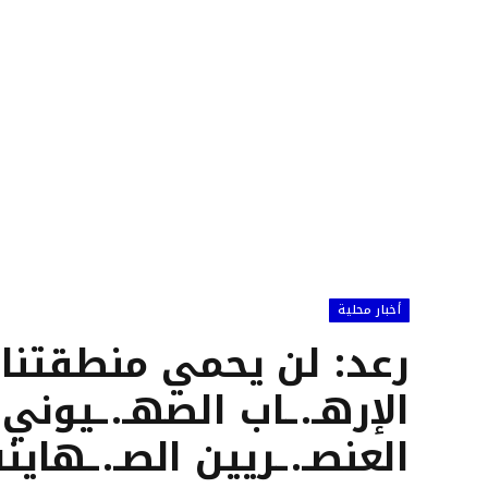
أخبار محلية
رعد: لن يحمي منطقتنا 
الإرهـ.ـاب الصهـ.ـيوني
العنصـ.ـريين الصـ.ـهاينة