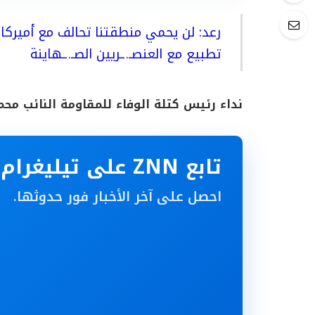
رعد: لن يحمي منطقتنا تحالف مع أميركا ر
تطبيع مع العنصـ.ـريين الصـ.ـهاينة
نداء رئيس كتلة الوفاء للمقاومة النائب محم
تابع ZNN على تيليغرام
احصل على آخر الأخبار فور حدوثها.