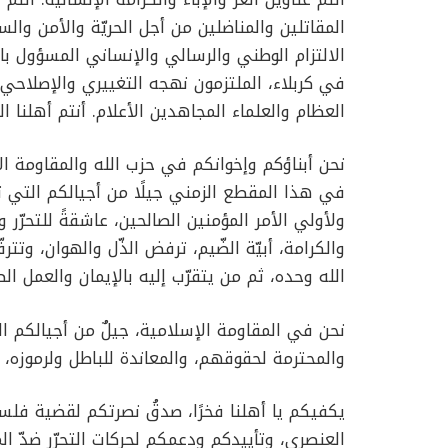
المقاتلين والمناضلين من أجل الحريّة والأمن وا
الالتزام الوطني والرسالي والإنساني المسؤول بال
في كربلاء، الملتزمون نهجه التغييري والإصلاحي ا
العظام والعلماء المجاهدين الأعلام. أنتم أهلنا ال
نحن أبناؤكم وإخوانكم في حزب الله والمقاومة ال
في هذا المقطع الزمني جيلًا من أجيالكم التي ن
ولأولي الأمر المؤمنين الصالحين، عاشقةً للتحرّر
والكرامة، أبيّة الضّيم، ترفض الذّل والهوان، وتت
الله وحده، ثم من يتقرّب إليه بالإيمان والعمل ال
نحن في المقاومة الإسلامية، جيلٌ من أجيالكم ال
والمحترمة لحقوقهم، والمعاندة للباطل ولرموزه،
يكفيكم يا أهلنا فخرًا، صدقُ نصرتكم لقضية فلس
العنصري، وتأييدكم ودعمكم لحركات التحرّر ضدّ