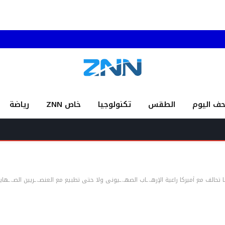
حف اليوم
الطقس
تكنولوجيا
خاص ZNN
رياضة
“سائق أجر
تحالف مع أميركا راعية الإرهـ.ـاب الصهـ.ـيوني ولا حتى تطبيع مع العنصـ.ـريين الصـ.ـهاي