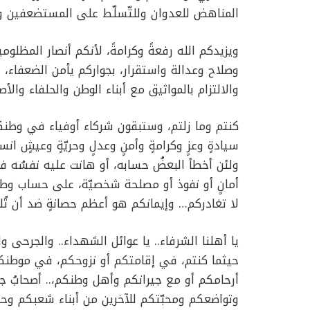
المناهض للعدوان وللتّسلّط على المستضعفين و
ويزيدكم الله رفعةً وكرامةً، لأنكم أنصار المظلوم
وصلاح وعدالة واستقرار، بجواركم يأمن الضعفاء، و
والالتزام بالمواثيق مع أبناء الوطن والحلفاء وا
كنتم وما زلتم، وستبقون شركاء أوفياء في وطنكم
سيادةٍ وعزٍ وكرامةٍ وأمنٍ وعدلٍ وحريّةٍ وعيشٍ انس
ولئن أخطأ البعضُ حسابه، أو هانت عليه نفسُه فا
أمانٍ أو نفوذ أو مصلحة شخصيّة، على حساب وطنه
لا تغادركم… وإيمانكم هو أعظم حصانةٍ ضد أن تُلدغ
يا أهلنا الشرفاء.. يا عوائل الشهداء.. والجرحى 
حيثما كنتم، في إقامتكم أو نزوحكم، في موطنك
أرحامكم أو مع جيرانكم وأهل وطنكم،.. أصحابُ ج
وتواضعكم ومحبّتكم للآخرين من أبناء شعبكم وح