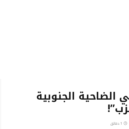
1 مبانٍ في الضاحية الجنوبية
زب”!
1 دقائق