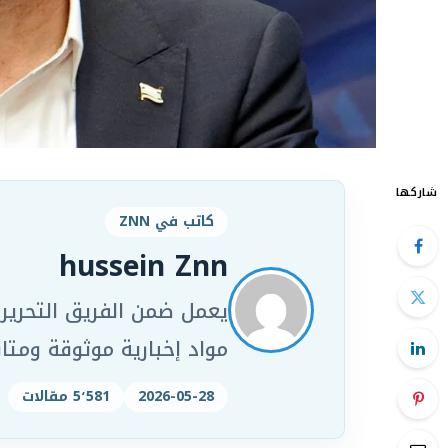
شاركها
كاتب في ZNN
hussein Znn
مواد إخبارية موثوقة ومت
2026-05-28
5٬581 مقالات