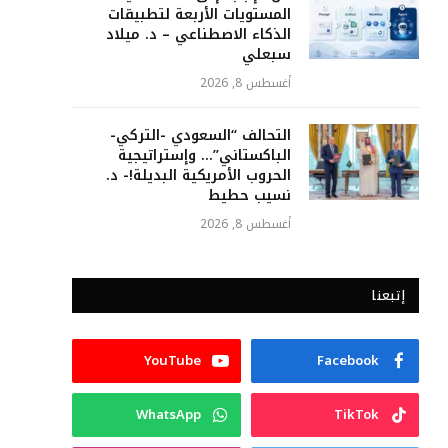
المستويات الأربعة لتطبيقات
الذكاء الاصطناعي – د. ميلاد
سبعلي
أغسطس 8, 2026
التحالف “السعودي -التركي-
الباكستاني”… وإستراتيجية
الحروب الأمريكية البديلة!- د.
نسيب حطيط
أغسطس 8, 2026
إتبعنا
YouTube
Facebook
WhatsApp
TikTok