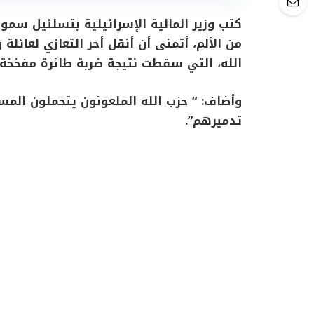
كتب وزير المالية الإسرائيلية بتسلئيل سم
من الألم، أتمنى أن أنقل أحر التعازي لعائلة
الله، التي سقطت نتيجة ضربة طائرة مفخخة م
وأضاف: “ حزب الله الملعونون يتحملون المسؤ
تدميرهم”.