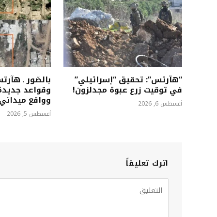
“هآرتس”: تحقيق “إسرائيلي”
بالصّور ـ هآر
في توقيت زرع عبوة مجدلزون!
وقواعد جديدة 
وواقع ميداني ي
أغسطس 6, 2026
أغسطس 5, 2026
اترك تعليقاً