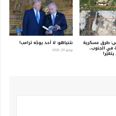
تس: طرق عسكرية
نتنياهو: لا أحد يوجّه ترامب!
في الجنوب..
يوليو 30, 2026
تغيّر!