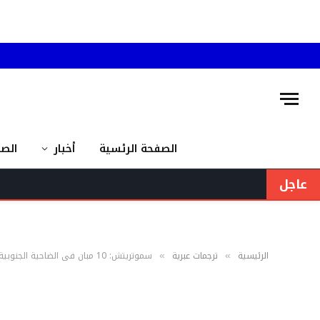
الصفحة الرئسية
أخبار
الص
عاجل
الرئيسية
ترجمات عبرية
سموتريتش: 10 مبانٍ في الضاحية الجنوبية مقابل كلّ مسيّرة لـ”الحزب”!
»
»