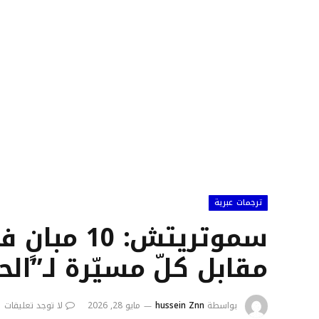
ترجمات عبرية
سموتريتش: 0
مقابل كلّ مسيّرة لـ”الح
بواسطة
hussein Znn
مايو 28, 2026
لا توجد تعليقات