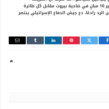
الوحيدة الآن لمنع الأذى عن جنودنا هي تدمير 10 مبانٍ في ضاحية بيروت مقابل كل طائرة
الرد رادعًا، دع جيش الدفاع الإسرائيلي ينتصر
فيسبوك
تويتر
بينتيريست
لينكدإن
Tumblr
البريد
الإلكتروني
موقع
الويب