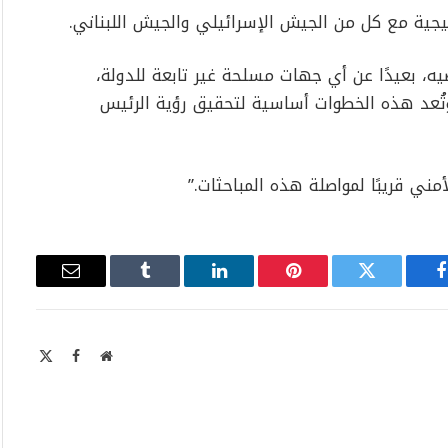
اتيجية مع كل من الجيش الإسرائيلي والجيش اللبناني.
يه، بعيدًا عن أي جهات مسلحة غير تابعة للدولة،
 وتُعد هذه الخطوات أساسية لتحقيق رؤية الرئيس
مني قريبًا لمواصلة هذه المباحثات.”
فيسبوك
تويتر
بينتيريست
لينكدإن
Tumblr
البريد
الإلكتروني
موقع
X
فيسبوك
الويب
Twitter)