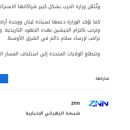
وتُثمّن وزارة الحرب بشكل كبير شراكاتها الاستر
كما تؤكد الوزارة دعمها لسيادة لبنان ووحدة أراض
وترحب بالتزام الجيشين بهذه الجهود التاريخية.
ترامب لإرساء سلام دائم في الشرق الأوسط.
وتتطلع الولايات المتحدة إلى استئناف المسار الأ
شاركها.
znn
شـبـڪـة الـزهـرانـي الإخـبـاريـة