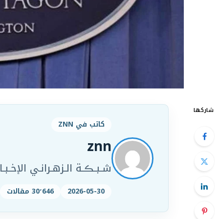
شاركها
كاتب في ZNN
znn
شـبـڪـة الـزهـرانـي الإخـبـار
2026-05-30
30٬646 مقالات