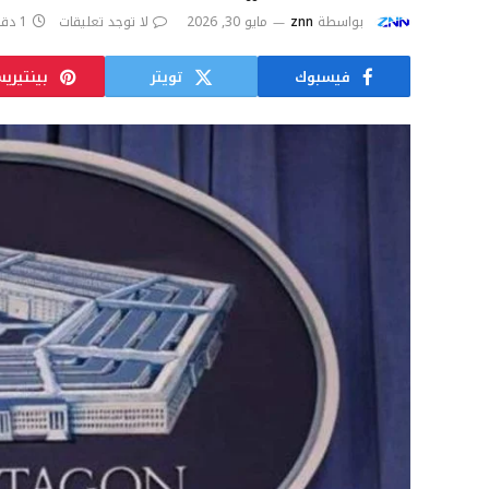
بواسطة
znn
مايو 30, 2026
لا توجد تعليقات
1 دقائق
فيسبوك
تويتر
بينتيري