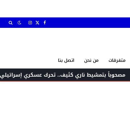
X
فيسبوك
الانستغرام
(Twitter)
متفرقات
من نحن
اتصل بنا
تمشيط ناري كثيف.. تحرك عسكري إسرائيلي مباغت منذ ا