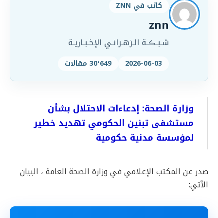
كاتب في ZNN
znn
شـبـڪـة الـزهـرانـي الإخـبـاريـة
2026-06-03
30٬649 مقالات
وزارة الصحة: إدعاءات الاحتلال بشأن
مستشفى تبنين الحكومي تهديد خطير
لمؤسسة مدنية حكومية
صدر عن المكتب الإعلامي في وزارة الصحة العامة ، البيان
الآتي: