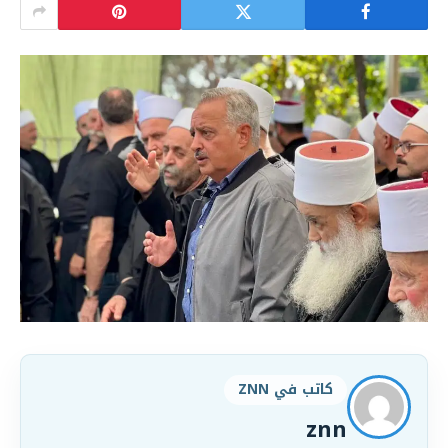
كاتب في ZNN
znn