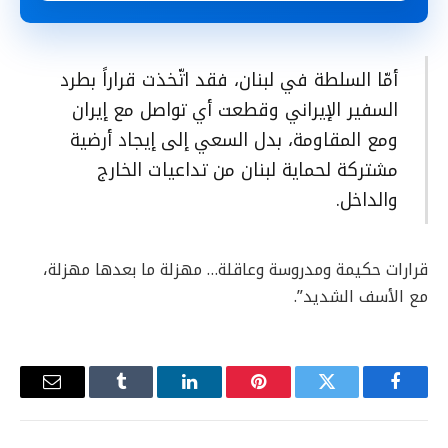
أمّا السلطة في لبنان، فقد اتّخذت قراراً بطرد
السفير الإيراني وقطعت أي تواصل مع إيران
ومع المقاومة، بدل السعي إلى إيجاد أرضية
مشتركة لحماية لبنان من تداعيات الخارج
والداخل.
قرارات حكيمة ومدروسة وعاقلة… مهزلة ما بعدها مهزلة،
مع الأسف الشديد”.
فيسبوك
تويتر
بينتيريست
لينكدإن
Tumblr
البريد
الإلكترو