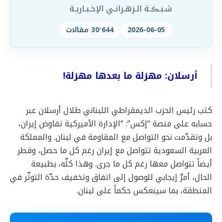
شـبـڪـة الـزهـرانـي الإخـبـاريـة
2026-06-05
30٬644 مقالات
أرسلان: مهزلة ما بعدها مهزلة!
كتب رئيس الحزب الديمقراطي اللبناني طلال أرسلان عبر
حسابه على منصة “إكس”: “الإدارة الأميركية تفاوض إيران،
بل وتقدّمت نحو التواصل مع المقاومة في لبنان. والمملكة
العربية السعودية تتواصل مع إيران رغم كل ما حصل، وقطر
أيضاً تتواصل معها رغم كل ما جرى. وهذا كلّه، بطبيعة
الحال، أمرٌ إيجابي للوصول إلى اتفاق وتخفيف حدّة التوتّر في
المنطقة، بما سينعكس حكماً على لبنان.